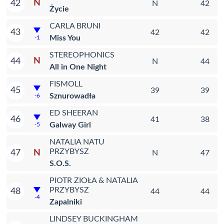
N
42
N
42
Życie
CARLA BRUNI
43
42
42
Miss You
-1
STEREOPHONICS
N
44
N
44
All in One Night
FISMOLL
45
39
39
Sznurowadła
-6
ED SHEERAN
46
41
38
Galway Girl
-5
NATALIA NATU
PRZYBYSZ
N
47
N
47
S.O.S.
PIOTR ZIOŁA & NATALIA
PRZYBYSZ
48
44
44
-4
Zapalniki
LINDSEY BUCKINGHAM