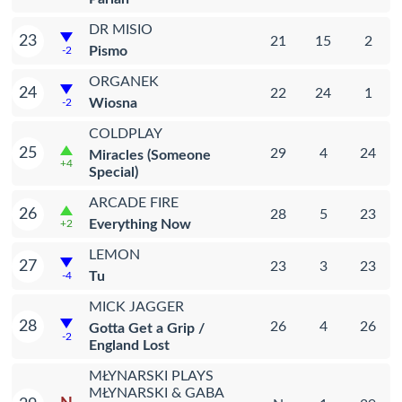
DR MISIO
23
21
15
2
Pismo
-2
ORGANEK
24
22
24
1
Wiosna
-2
COLDPLAY
25
29
4
24
Miracles (Someone
+4
Special)
ARCADE FIRE
26
28
5
23
Everything Now
+2
LEMON
27
23
3
23
Tu
-4
MICK JAGGER
28
26
4
26
Gotta Get a Grip /
-2
England Lost
MŁYNARSKI PLAYS
MŁYNARSKI & GABA