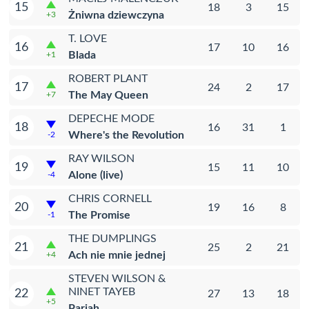
15
18
3
15
Żniwna dziewczyna
+3
T. LOVE
16
17
10
16
Blada
+1
ROBERT PLANT
17
24
2
17
The May Queen
+7
DEPECHE MODE
18
16
31
1
Where's the Revolution
-2
RAY WILSON
19
15
11
10
Alone (live)
-4
CHRIS CORNELL
20
19
16
8
The Promise
-1
THE DUMPLINGS
21
25
2
21
Ach nie mnie jednej
+4
STEVEN WILSON &
NINET TAYEB
22
27
13
18
+5
Pariah