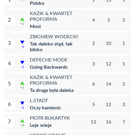
Polsko
KAZIK & KWARTET
PROFORMA
2
4
5
2
+2
Most
ZBIGNIEW WODECKI
3
2
10
1
Tak daleko stąd, tak
-1
blisko
DEPECHE MODE
4
3
12
1
Going Backwards
-1
KAZIK & KWARTET
PROFORMA
5
6
14
2
+1
Ta droga była daleka
L.STADT
6
5
12
3
Oczy kamienic
-1
PIOTR BUKARTYK
7
13
16
7
Leje wieje
+6