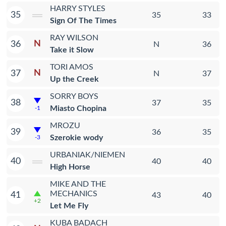
HARRY STYLES
35
35
33
Sign Of The Times
RAY WILSON
N
36
N
36
Take it Slow
TORI AMOS
N
37
N
37
Up the Creek
SORRY BOYS
38
37
35
Miasto Chopina
-1
MROZU
39
36
35
Szerokie wody
-3
URBANIAK/NIEMEN
40
40
40
High Horse
MIKE AND THE
MECHANICS
41
43
40
+2
Let Me Fly
KUBA BADACH