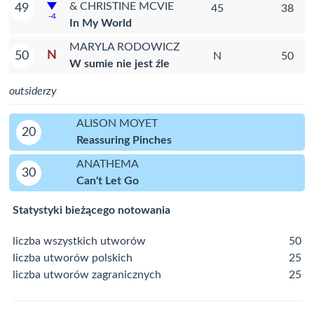
& CHRISTINE MCVIE
49
45
38
-4
In My World
MARYLA RODOWICZ
N
50
N
50
W sumie nie jest źle
outsiderzy
ALISON MOYET
20
Reassuring Pinches
ANATHEMA
30
Can't Let Go
Statystyki bieżącego notowania
liczba wszystkich utworów
50
liczba utworów polskich
25
liczba utworów zagranicznych
25