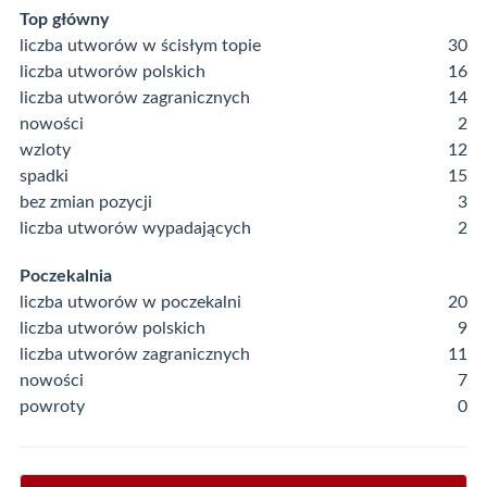
Top główny
liczba utworów w ścisłym topie
30
liczba utworów polskich
16
liczba utworów zagranicznych
14
nowości
2
wzloty
12
spadki
15
bez zmian pozycji
3
liczba utworów wypadających
2
Poczekalnia
liczba utworów w poczekalni
20
liczba utworów polskich
9
liczba utworów zagranicznych
11
nowości
7
powroty
0