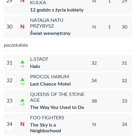
N
29
N
1
29
KULKA
12 godzin z życia kobiety
NATALIA NATU
PRZYBYSZ
N
30
N
1
30
Świat wewnętrzny
poczekalnia
L.STADT
31
32
31
Halo
+1
PROCOL HARUM
32
34
32
Last Chance Motel
+2
QUEENS OF THE STONE
AGE
33
38
33
+5
The Way You Used to Do
FOO FIGHTERS
N
34
N
34
The Sky is a
Neighborhood