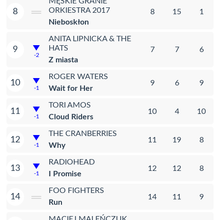
MĘSKIE GRANIE
ORKIESTRA 2017
8
8
15
1
Nieboskłon
ANITA LIPNICKA & THE
HATS
9
7
7
6
-2
Z miasta
ROGER WATERS
10
9
6
9
Wait for Her
-1
TORI AMOS
11
10
4
10
Cloud Riders
-1
THE CRANBERRIES
12
11
19
8
Why
-1
RADIOHEAD
13
12
12
8
I Promise
-1
FOO FIGHTERS
14
14
11
9
Run
MACIEJ MALEŃCZUK