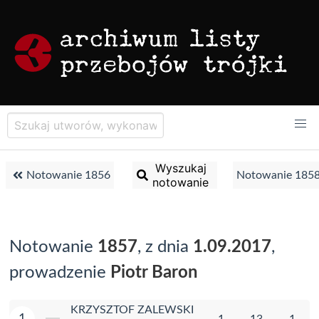
Wyszukaj
Notowanie 1856
Notowanie 185
notowanie
Notowanie
1857
, z dnia
1.09.2017
,
prowadzenie
Piotr Baron
KRZYSZTOF ZALEWSKI
1
1
13
1