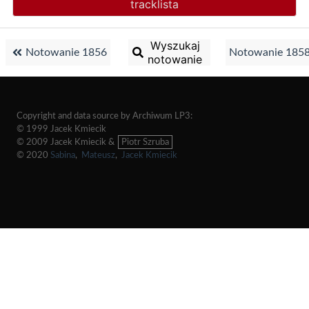
tracklista
Wyszukaj
Notowanie 1856
Notowanie 185
notowanie
Copyright and data source by Archiwum LP3:
© 1999 Jacek Kmiecik
© 2009 Jacek Kmiecik &
Piotr Szruba
© 2020
Sabina
,
Mateusz
,
Jacek Kmiecik