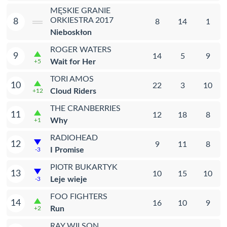
MĘSKIE GRANIE
ORKIESTRA 2017
8
8
14
1
Nieboskłon
ROGER WATERS
9
14
5
9
Wait for Her
+5
TORI AMOS
10
22
3
10
Cloud Riders
+12
THE CRANBERRIES
11
12
18
8
Why
+1
RADIOHEAD
12
9
11
8
I Promise
-3
PIOTR BUKARTYK
13
10
15
10
Leje wieje
-3
FOO FIGHTERS
14
16
10
9
Run
+2
RAY WILSON