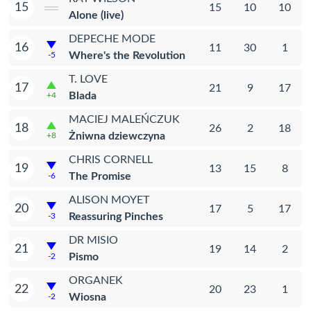
15
15
10
10
Alone (live)
DEPECHE MODE
16
11
30
1
Where's the Revolution
-5
T. LOVE
17
21
9
17
Blada
+4
MACIEJ MALEŃCZUK
18
26
2
18
Żniwna dziewczyna
+8
CHRIS CORNELL
19
13
15
8
The Promise
-6
ALISON MOYET
20
17
5
17
Reassuring Pinches
-3
DR MISIO
21
19
14
2
Pismo
-2
ORGANEK
22
20
23
1
Wiosna
-2