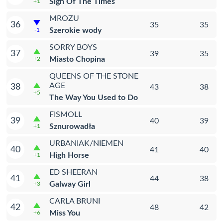
Sign Of The Times
+1
MROZU
36
35
35
Szerokie wody
-1
SORRY BOYS
37
39
35
Miasto Chopina
+2
QUEENS OF THE STONE
AGE
38
43
38
+5
The Way You Used to Do
FISMOLL
39
40
39
Sznurowadła
+1
URBANIAK/NIEMEN
40
41
40
High Horse
+1
ED SHEERAN
41
44
38
Galway Girl
+3
CARLA BRUNI
42
48
42
Miss You
+6