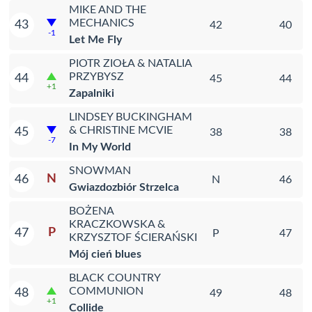
MIKE AND THE
MECHANICS
43
42
40
-1
Let Me Fly
PIOTR ZIOŁA & NATALIA
PRZYBYSZ
44
45
44
+1
Zapalniki
LINDSEY BUCKINGHAM
& CHRISTINE MCVIE
45
38
38
-7
In My World
SNOWMAN
N
46
N
46
Gwiazdozbiór Strzelca
BOŻENA
KRACZKOWSKA &
P
47
P
47
KRZYSZTOF ŚCIERAŃSKI
Mój cień blues
BLACK COUNTRY
COMMUNION
48
49
48
+1
Collide