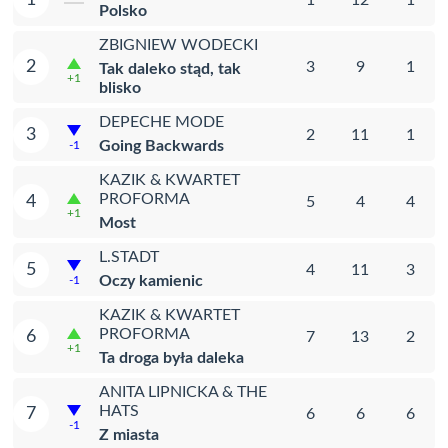
Polsko
ZBIGNIEW WODECKI
2
3
9
1
Tak daleko stąd, tak
+1
blisko
DEPECHE MODE
3
2
11
1
Going Backwards
-1
KAZIK & KWARTET
PROFORMA
4
5
4
4
+1
Most
L.STADT
5
4
11
3
Oczy kamienic
-1
KAZIK & KWARTET
PROFORMA
6
7
13
2
+1
Ta droga była daleka
ANITA LIPNICKA & THE
HATS
7
6
6
6
-1
Z miasta