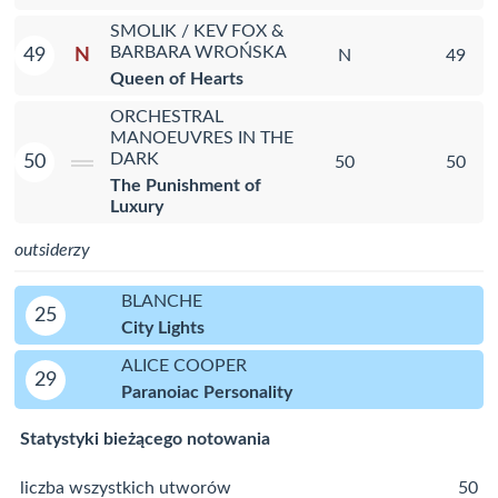
SMOLIK / KEV FOX &
BARBARA WROŃSKA
N
49
N
49
Queen of Hearts
ORCHESTRAL
MANOEUVRES IN THE
DARK
50
50
50
The Punishment of
Luxury
outsiderzy
BLANCHE
25
City Lights
ALICE COOPER
29
Paranoiac Personality
Statystyki bieżącego notowania
liczba wszystkich utworów
50