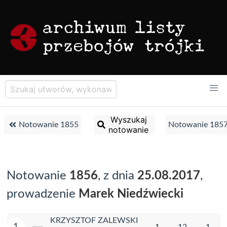
Wyszukaj
Notowanie 1855
Notowanie 185
notowanie
Notowanie
1856
, z dnia
25.08.2017
,
prowadzenie
Marek Niedźwiecki
KRZYSZTOF ZALEWSKI
1
1
12
1