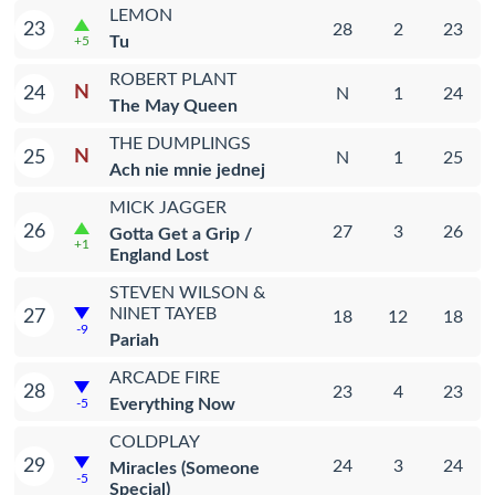
LEMON
23
28
2
23
Tu
+5
ROBERT PLANT
N
24
N
1
24
The May Queen
THE DUMPLINGS
N
25
N
1
25
Ach nie mnie jednej
MICK JAGGER
26
27
3
26
Gotta Get a Grip /
+1
England Lost
STEVEN WILSON &
NINET TAYEB
27
18
12
18
-9
Pariah
ARCADE FIRE
28
23
4
23
Everything Now
-5
COLDPLAY
29
24
3
24
Miracles (Someone
-5
Special)