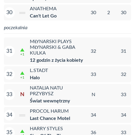
ANATHEMA
30
30
2
30
Can't Let Go
poczekalnia
MŁYNARSKI PLAYS
MŁYNARSKI & GABA
31
32
31
KULKA
+1
12 godzin z życia kobiety
L.STADT
32
33
32
Halo
+1
NATALIA NATU
PRZYBYSZ
N
33
N
33
Świat wewnętrzny
PROCOL HARUM
34
34
34
Last Chance Motel
HARRY STYLES
35
36
33