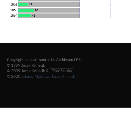
1862
47
1863
45
1864
46
Copyright and data source by Archiwum LP3:
© 1999 Jacek Kmiecik
© 2009 Jacek Kmiecik &
Piotr Szruba
© 2020
Sabina
,
Mateusz
,
Jacek Kmiecik