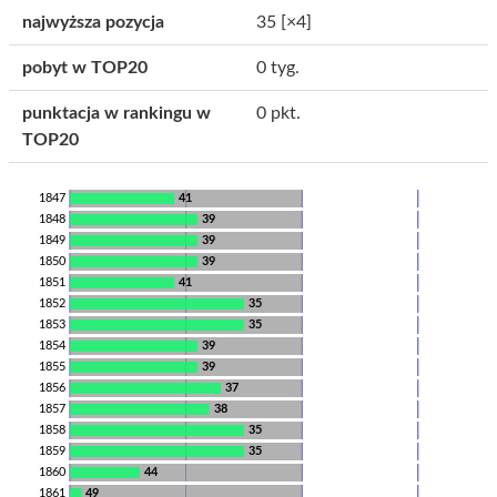
najwyższa pozycja
35
[×4]
pobyt w TOP20
0 tyg.
punktacja w rankingu w
0 pkt.
TOP20
1847
41
1848
39
1849
39
1850
39
1851
41
1852
35
1853
35
1854
39
1855
39
1856
37
1857
38
1858
35
1859
35
1860
44
1861
49