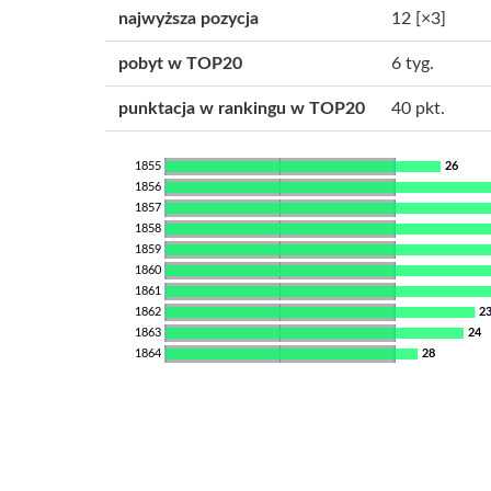
najwyższa pozycja
12
[×3]
pobyt w TOP20
6 tyg.
punktacja w rankingu w TOP20
40 pkt.
1855
26
1856
1857
1858
1859
1860
1861
1862
2
1863
24
1864
28