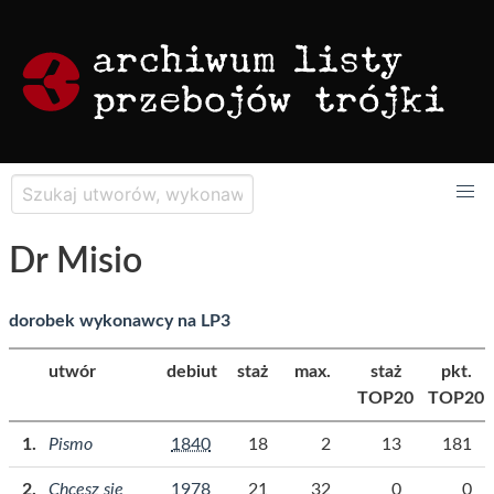
Dr Misio
dorobek wykonawcy na LP3
utwór
debiut
staż
max.
staż
pkt.
TOP20
TOP20
Pismo
1840
18
2
13
181
Chcesz się
1978
21
32
0
0