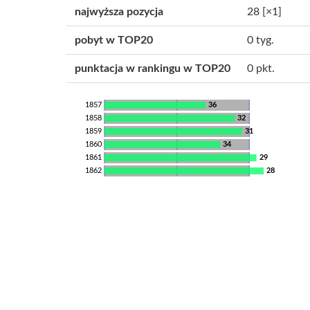
najwyższa pozycja
28
[×1]
pobyt w TOP20
0 tyg.
punktacja w rankingu w TOP20
0 pkt.
1857
36
1858
32
1859
31
1860
34
1861
29
1862
28