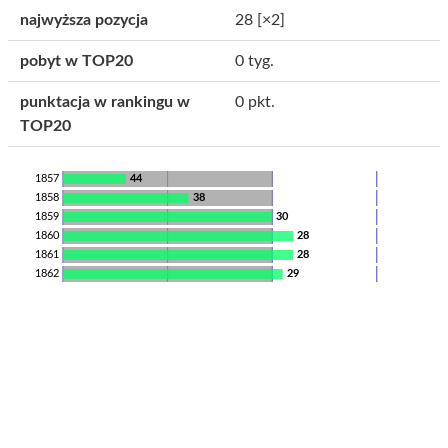
najwyższa pozycja
28
[×2]
pobyt w TOP20
0 tyg.
punktacja w rankingu w
0 pkt.
TOP20
1857
44
1858
38
1859
30
1860
28
1861
28
1862
29