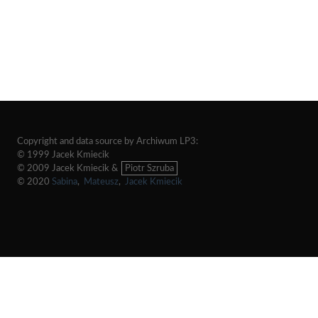
Copyright and data source by Archiwum LP3:
© 1999 Jacek Kmiecik
© 2009 Jacek Kmiecik &
Piotr Szruba
© 2020
Sabina
,
Mateusz
,
Jacek Kmiecik