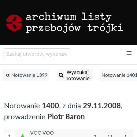
Wyszukaj
Notowanie 1399
Notowanie 140
notowanie
Notowanie
1400
, z dnia
29.11.2008
,
prowadzenie
Piotr Baron
VOO VOO
1
2
11
1