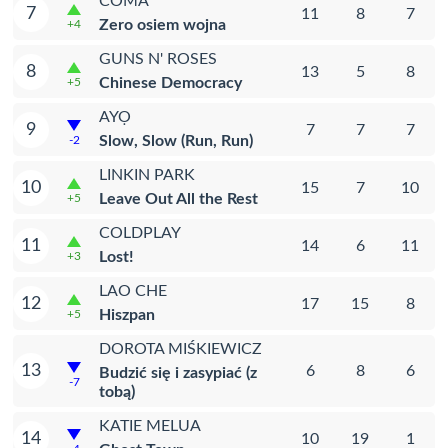
COMA
7
11
8
7
Zero osiem wojna
+4
GUNS N' ROSES
8
13
5
8
Chinese Democracy
+5
AYỌ
9
7
7
7
Slow, Slow (Run, Run)
-2
LINKIN PARK
10
15
7
10
Leave Out All the Rest
+5
COLDPLAY
11
14
6
11
Lost!
+3
LAO CHE
12
17
15
8
Hiszpan
+5
DOROTA MIŚKIEWICZ
13
6
8
6
Budzić się i zasypiać (z
-7
tobą)
KATIE MELUA
14
10
19
1