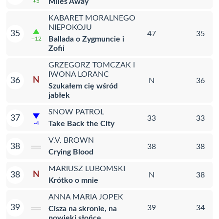
Miles Away
+5
KABARET MORALNEGO
NIEPOKOJU
35
47
35
Ballada o Zygmuncie i
+12
Zofii
GRZEGORZ TOMCZAK I
IWONA LORANC
N
36
N
36
Szukałem cię wśród
jabłek
SNOW PATROL
37
33
33
Take Back the City
-4
V.V. BROWN
38
38
38
Crying Blood
MARIUSZ LUBOMSKI
N
38
N
38
Krótko o mnie
ANNA MARIA JOPEK
39
39
34
Cisza na skronie, na
powieki słońce