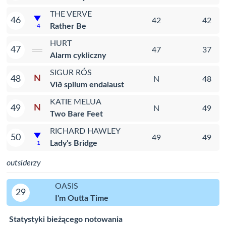
THE VERVE
46
42
42
Rather Be
-4
HURT
47
47
37
Alarm cykliczny
SIGUR RÓS
N
48
N
48
Við spilum endalaust
KATIE MELUA
N
49
N
49
Two Bare Feet
RICHARD HAWLEY
50
49
49
Lady's Bridge
-1
outsiderzy
OASIS
29
I'm Outta Time
Statystyki bieżącego notowania