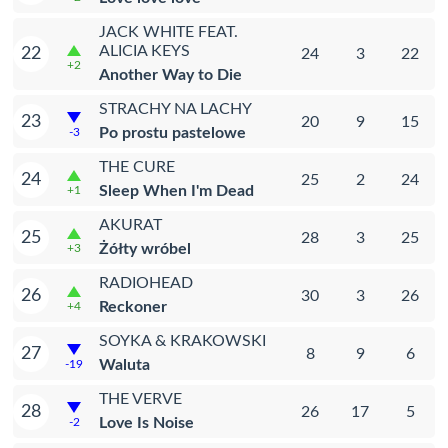
JACK WHITE FEAT.
ALICIA KEYS
22
24
3
22
+2
Another Way to Die
STRACHY NA LACHY
23
20
9
15
Po prostu pastelowe
-3
THE CURE
24
25
2
24
Sleep When I'm Dead
+1
AKURAT
25
28
3
25
Żółty wróbel
+3
RADIOHEAD
26
30
3
26
Reckoner
+4
SOYKA & KRAKOWSKI
27
8
9
6
Waluta
-19
THE VERVE
28
26
17
5
Love Is Noise
-2