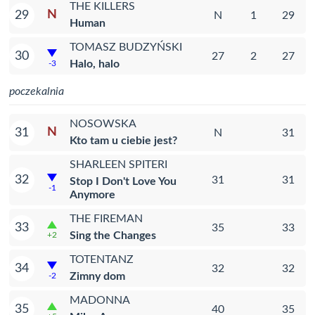
THE KILLERS
N
29
N
1
29
Human
TOMASZ BUDZYŃSKI
30
27
2
27
Halo, halo
-3
poczekalnia
NOSOWSKA
N
31
N
31
Kto tam u ciebie jest?
SHARLEEN SPITERI
32
31
31
Stop I Don't Love You
-1
Anymore
THE FIREMAN
33
35
33
Sing the Changes
+2
TOTENTANZ
34
32
32
Zimny dom
-2
MADONNA
35
40
35