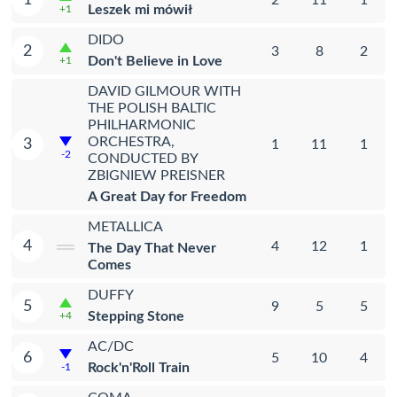
Leszek mi mówił
+1
DIDO
2
3
8
2
Don't Believe in Love
+1
DAVID GILMOUR WITH
THE POLISH BALTIC
PHILHARMONIC
ORCHESTRA,
3
1
11
1
-2
CONDUCTED BY
ZBIGNIEW PREISNER
A Great Day for Freedom
METALLICA
4
4
12
1
The Day That Never
Comes
DUFFY
5
9
5
5
Stepping Stone
+4
AC/DC
6
5
10
4
Rock'n'Roll Train
-1