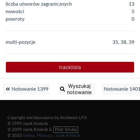
liczba utworów zagranicznych
13
nowości
5
powroty
0
multi-pozycje
35, 38, 39
tracklista
Wyszukaj
Notowanie 1399
Notowanie 140
notowanie
Copyright and data source by Archiwum LP3:
© 1999 Jacek Kmiecik
© 2009 Jacek Kmiecik &
Piotr Szruba
© 2020
Sabina
,
Mateusz
,
Jacek Kmiecik