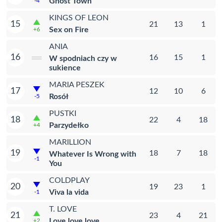
Ghost Town
-4
KINGS OF LEON
15
21
13
1
Sex on Fire
+6
ANIA
16
16
15
1
W spodniach czy w
sukience
MARIA PESZEK
17
12
10
6
Rosół
-5
PUSTKI
18
22
4
18
Parzydełko
+4
MARILLION
19
18
7
18
Whatever Is Wrong with
-1
You
COLDPLAY
20
19
23
1
Viva la vida
-1
T. LOVE
21
23
4
21
Love love love
+2