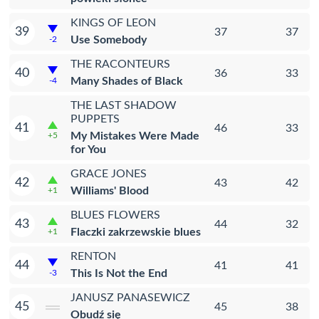
KINGS OF LEON
39
37
37
Use Somebody
-2
THE RACONTEURS
40
36
33
Many Shades of Black
-4
THE LAST SHADOW
PUPPETS
41
46
33
My Mistakes Were Made
+5
for You
GRACE JONES
42
43
42
Williams' Blood
+1
BLUES FLOWERS
43
44
32
Flaczki zakrzewskie blues
+1
RENTON
44
41
41
This Is Not the End
-3
JANUSZ PANASEWICZ
45
45
38
Obudź się