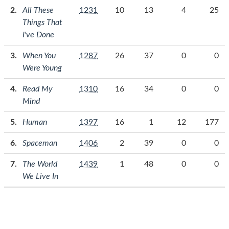
All These
1231
10
13
4
25
Things That
I've Done
When You
1287
26
37
0
0
Were Young
Read My
1310
16
34
0
0
Mind
Human
1397
16
1
12
177
Spaceman
1406
2
39
0
0
The World
1439
1
48
0
0
We Live In