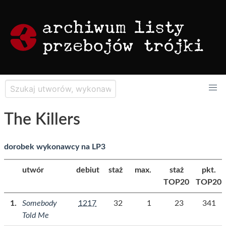
The Killers
dorobek wykonawcy na LP3
utwór
debiut
staż
max.
staż
pkt.
TOP20
TOP20
Somebody
1217
32
1
23
341
Told Me