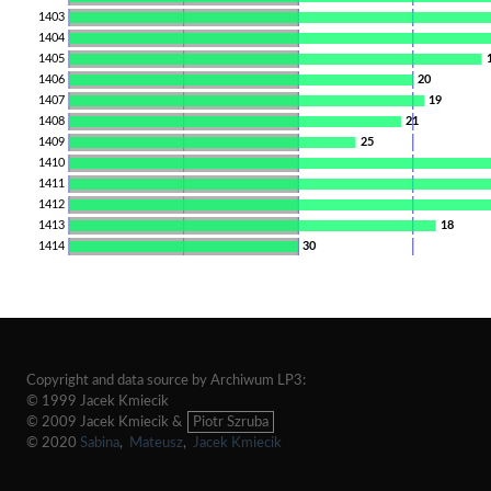
1403
1404
1405
1406
20
1407
19
1408
21
1409
25
1410
1411
1412
1413
18
1414
30
Copyright and data source by Archiwum LP3:
© 1999 Jacek Kmiecik
© 2009 Jacek Kmiecik &
Piotr Szruba
© 2020
Sabina
,
Mateusz
,
Jacek Kmiecik