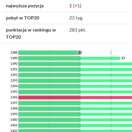
najwyższa pozycja
1
[×1]
pobyt w TOP20
23 tyg.
punktacja w rankingu w
283 pkt.
TOP20
1388
31
1389
17
1390
1391
1392
1393
1394
1395
1396
1397
1398
1399
1400
1401
1402