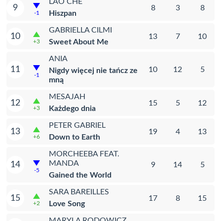
LAO CHE
9
8
3
8
Hiszpan
-1
GABRIELLA CILMI
10
13
7
10
Sweet About Me
+3
ANIA
11
10
12
5
Nigdy więcej nie tańcz ze
-1
mną
MESAJAH
12
15
5
12
Każdego dnia
+3
PETER GABRIEL
13
19
4
13
Down to Earth
+6
MORCHEEBA FEAT.
MANDA
14
9
14
5
-5
Gained the World
SARA BAREILLES
15
17
8
15
Love Song
+2
MARYLA RODOWICZ