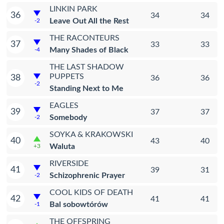
LINKIN PARK
36
34
34
Leave Out All the Rest
-2
THE RACONTEURS
37
33
33
Many Shades of Black
-4
THE LAST SHADOW
PUPPETS
38
36
36
-2
Standing Next to Me
EAGLES
39
37
37
Somebody
-2
SOYKA & KRAKOWSKI
40
43
40
Waluta
+3
RIVERSIDE
41
39
31
Schizophrenic Prayer
-2
COOL KIDS OF DEATH
42
41
41
Bal sobowtórów
-1
THE OFFSPRING