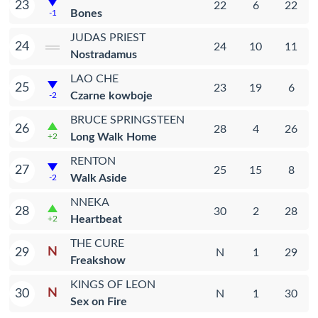
23
22
6
22
Bones
-1
JUDAS PRIEST
24
24
10
11
Nostradamus
LAO CHE
25
23
19
6
Czarne kowboje
-2
BRUCE SPRINGSTEEN
26
28
4
26
Long Walk Home
+2
RENTON
27
25
15
8
Walk Aside
-2
NNEKA
28
30
2
28
Heartbeat
+2
THE CURE
N
29
N
1
29
Freakshow
KINGS OF LEON
N
30
N
1
30
Sex on Fire