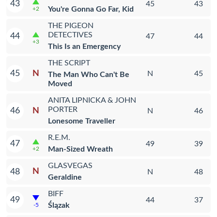
43
45
43
You're Gonna Go Far, Kid
+2
THE PIGEON
DETECTIVES
44
47
44
+3
This Is an Emergency
THE SCRIPT
N
45
N
45
The Man Who Can't Be
Moved
ANITA LIPNICKA & JOHN
PORTER
N
46
N
46
Lonesome Traveller
R.E.M.
47
49
39
Man-Sized Wreath
+2
GLASVEGAS
N
48
N
48
Geraldine
BIFF
49
44
37
Ślązak
-5