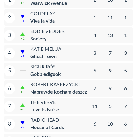
Warwick Avenue
+1
COLDPLAY
2
1
11
1
Viva la vida
-1
EDDIE VEDDER
3
4
13
1
Society
+1
KATIE MELUA
4
3
7
3
Ghost Town
-1
SIGUR RÓS
5
5
9
5
Gobbledigook
ROBERT KASPRZYCKI
6
7
9
6
Naprawdę kocham deszcz
+1
THE VERVE
7
11
5
7
Love Is Noise
+4
RADIOHEAD
8
6
10
6
House of Cards
-2