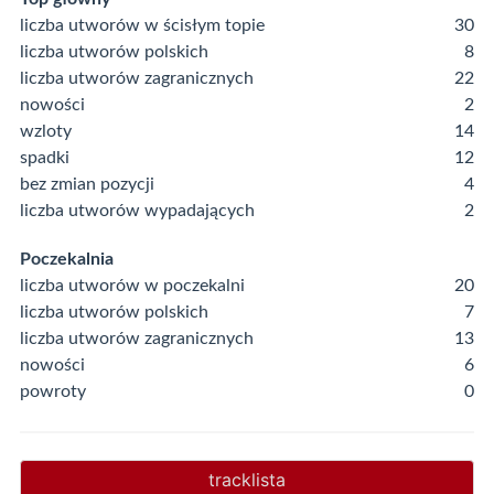
liczba utworów w ścisłym topie
30
liczba utworów polskich
8
liczba utworów zagranicznych
22
nowości
2
wzloty
14
spadki
12
bez zmian pozycji
4
liczba utworów wypadających
2
Poczekalnia
liczba utworów w poczekalni
20
liczba utworów polskich
7
liczba utworów zagranicznych
13
nowości
6
powroty
0
tracklista