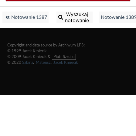
Wyszukaj
Notowanie 1387
Notowanie 138
notowanie
Copyright and data source by Archiwum LP3:
© 1999 Jacek Kmiecik
© 2009 Jacek Kmiecik &
Piotr Szruba
© 2020
Sabina
,
Mateusz
,
Jacek Kmiecik