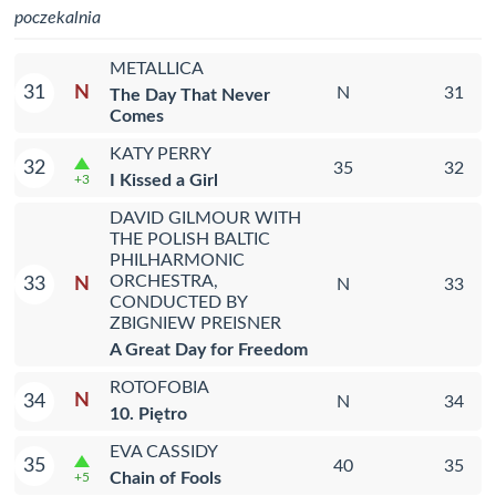
poczekalnia
METALLICA
N
31
N
31
The Day That Never
Comes
KATY PERRY
32
35
32
I Kissed a Girl
+3
DAVID GILMOUR WITH
THE POLISH BALTIC
PHILHARMONIC
ORCHESTRA,
N
33
N
33
CONDUCTED BY
ZBIGNIEW PREISNER
A Great Day for Freedom
ROTOFOBIA
N
34
N
34
10. Piętro
EVA CASSIDY
35
40
35
Chain of Fools
+5