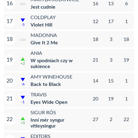
16
16
13
6
Jest cudnie
COLDPLAY
17
12
17
1
Violet Hill
-5
MADONNA
18
18
3
18
Give It 2 Me
ANIA
19
21
3
19
W spodniach czy w
+2
sukience
AMY WINEHOUSE
20
14
15
1
Back to Black
-6
TRAVIS
21
20
19
1
Eyes Wide Open
-1
SIGUR RÓS
22
27
2
22
Inní mér syngur
+5
vitleysingur
EDITORS