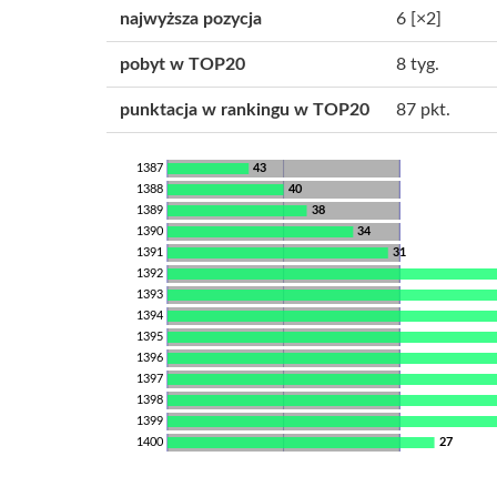
najwyższa pozycja
6
[×2]
pobyt w TOP20
8 tyg.
punktacja w rankingu w TOP20
87 pkt.
1387
43
1388
40
1389
38
1390
34
1391
31
1392
1393
1394
1395
1396
1397
1398
1399
1400
27