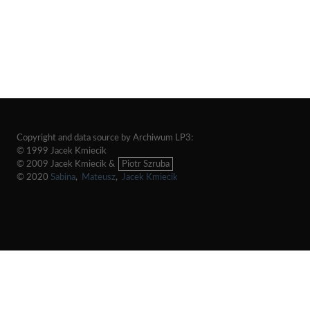
Copyright and data source by Archiwum LP3:
© 1999 Jacek Kmiecik
© 2009 Jacek Kmiecik &
Piotr Szruba
© 2020
Sabina
,
Mateusz
,
Jacek Kmiecik