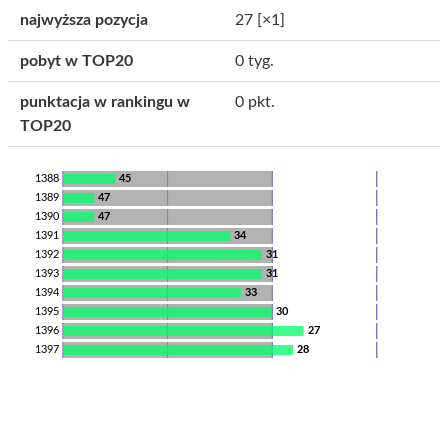
najwyższa pozycja
27
[×1]
pobyt w TOP20
0 tyg.
punktacja w rankingu w
0 pkt.
TOP20
1388
45
1389
47
1390
47
1391
34
1392
31
1393
31
1394
33
1395
30
1396
27
1397
28