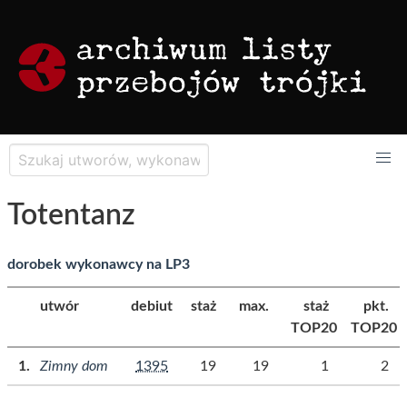
Totentanz
dorobek wykonawcy na LP3
utwór
debiut
staż
max.
staż
pkt.
TOP20
TOP20
Zimny dom
1395
19
19
1
2