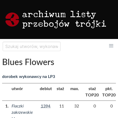
Blues Flowers
dorobek wykonawcy na LP3
utwór
debiut
staż
max.
staż
pkt.
TOP20
TOP20
Flaczki
1394
11
32
0
0
zakrzewskie