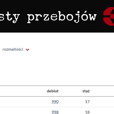
rozmaitości
debiut
staż
990
17
998
18