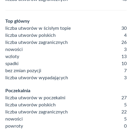
Top główny
liczba utworów w ścisłym topie
30
liczba utworów polskich
4
liczba utworów zagranicznych
26
nowości
3
wzloty
13
spadki
10
bez zmian pozycji
7
liczba utworów wypadających
3
Poczekalnia
liczba utworów w poczekalni
27
liczba utworów polskich
5
liczba utworów zagranicznych
22
nowości
5
powroty
0