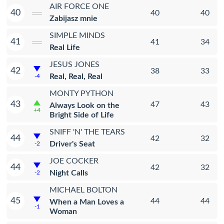
AIR FORCE ONE
40
40
40
Zabijasz mnie
SIMPLE MINDS
41
41
34
Real Life
JESUS JONES
42
38
33
Real, Real, Real
-4
MONTY PYTHON
43
47
43
Always Look on the
+4
Bright Side of Life
SNIFF 'N' THE TEARS
44
42
32
Driver's Seat
-2
JOE COCKER
44
42
32
Night Calls
-2
MICHAEL BOLTON
45
44
44
When a Man Loves a
-1
Woman