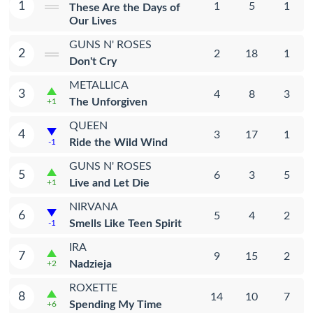
1
1
5
1
These Are the Days of
Our Lives
GUNS N' ROSES
2
2
18
1
Don't Cry
METALLICA
3
4
8
3
The Unforgiven
+1
QUEEN
4
3
17
1
Ride the Wild Wind
-1
GUNS N' ROSES
5
6
3
5
Live and Let Die
+1
NIRVANA
6
5
4
2
Smells Like Teen Spirit
-1
IRA
7
9
15
2
Nadzieja
+2
ROXETTE
8
14
10
7
Spending My Time
+6