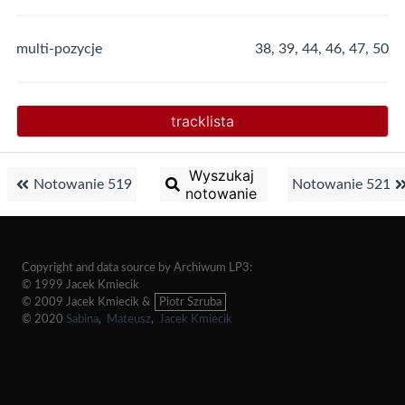
multi-pozycje
38, 39, 44, 46, 47, 50
tracklista
Wyszukaj
Notowanie 519
Notowanie 521
notowanie
Copyright and data source by Archiwum LP3:
© 1999 Jacek Kmiecik
© 2009 Jacek Kmiecik &
Piotr Szruba
© 2020
Sabina
,
Mateusz
,
Jacek Kmiecik