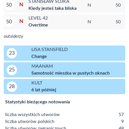
STANISŁAW SOJKA
N
50
N
50
Kiedy jesteś taka bliska
LEVEL 42
N
50
N
50
Overtime
outsiderzy
LISA STANSFIELD
23
Change
MAANAM
25
Samotność mieszka w pustych oknach
KULT
28
6 lat później
Statystyki bieżącego notowania
liczba wszystkich utworów
57
liczba utworów polskich
9
liczba utworów zagranicznych
48