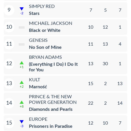
SIMPLY RED
9
7
5
7
Stars
-2
MICHAEL JACKSON
10
10
12
1
Black or White
GENESIS
11
11
13
4
No Son of Mine
BRYAN ADAMS
12
13
30
1
(Everything I Do) I Do It
+1
for You
KULT
13
15
2
13
Marność
+2
PRINCE & THE NEW
POWER GENERATION
14
22
2
14
+8
Diamonds and Pearls
EUROPE
15
12
10
7
Prisoners in Paradise
-3