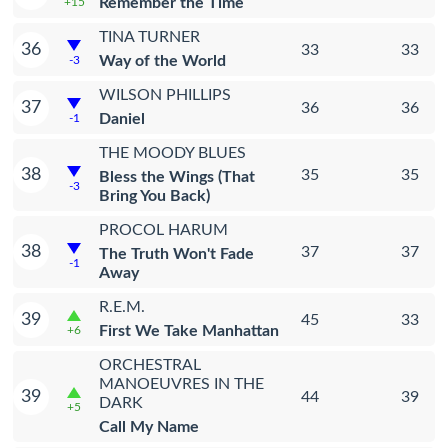
Remember the Time
+15
TINA TURNER
36
33
33
Way of the World
-3
WILSON PHILLIPS
37
36
36
Daniel
-1
THE MOODY BLUES
38
35
35
Bless the Wings (That
-3
Bring You Back)
PROCOL HARUM
38
37
37
The Truth Won't Fade
-1
Away
R.E.M.
39
45
33
First We Take Manhattan
+6
ORCHESTRAL
MANOEUVRES IN THE
39
44
39
DARK
+5
Call My Name