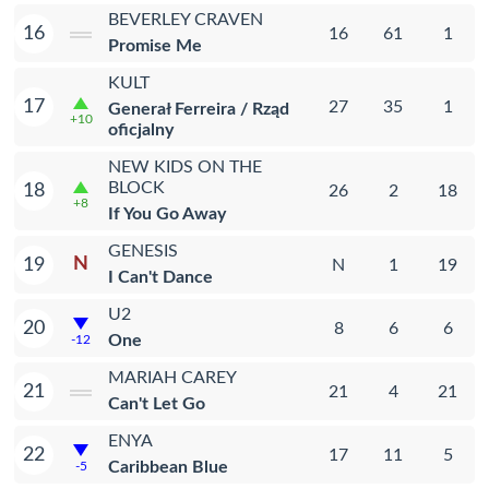
BEVERLEY CRAVEN
16
16
61
1
Promise Me
KULT
17
27
35
1
Generał Ferreira / Rząd
+10
oficjalny
NEW KIDS ON THE
BLOCK
18
26
2
18
+8
If You Go Away
GENESIS
N
19
N
1
19
I Can't Dance
U2
20
8
6
6
One
-12
MARIAH CAREY
21
21
4
21
Can't Let Go
ENYA
22
17
11
5
Caribbean Blue
-5