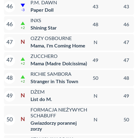
P.M. DAWN
46
43
43
Paper Doll
-3
INXS
46
48
46
Shining Star
+2
OZZY OSBOURNE
N
47
N
47
Mama, I'm Coming Home
ZUCCHERO
47
49
47
Mama (Madre Dolcissima)
+2
RICHIE SAMBORA
48
50
48
Stranger in This Town
+2
DŻEM
N
49
N
49
List do M.
FORMACJA NIEŻYWYCH
SCHABUFF
N
50
N
50
Gwiazdorzy porannej
zorzy