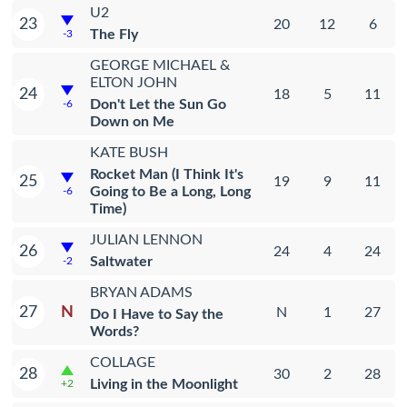
U2
23
20
12
6
The Fly
-3
GEORGE MICHAEL &
ELTON JOHN
24
18
5
11
Don't Let the Sun Go
-6
Down on Me
KATE BUSH
Rocket Man (I Think It's
25
19
9
11
Going to Be a Long, Long
-6
Time)
JULIAN LENNON
26
24
4
24
Saltwater
-2
BRYAN ADAMS
N
27
N
1
27
Do I Have to Say the
Words?
COLLAGE
28
30
2
28
Living in the Moonlight
+2