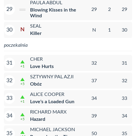
PAULA ABDUL
29
29
2
29
Blowing Kisses in the
Wind
SEAL
N
30
N
1
30
Killer
poczekalnia
CHER
31
32
31
Love Hurts
+1
SZTYWNY PAL AZJI
32
37
32
Obóz
+5
ALICE COOPER
33
34
33
Love's a Loaded Gun
+1
RICHARD MARX
34
39
34
Hazard
+5
MICHAEL JACKSON
35
50
35