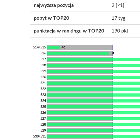
najwyższa pozycja
2
[×1]
pobyt w TOP20
17 tyg.
punktacja w rankingu w TOP20
190 pkt.
514/515
46
516
31
517
518
519
520
521
522
523
524
525
526
527
528
529
530/531