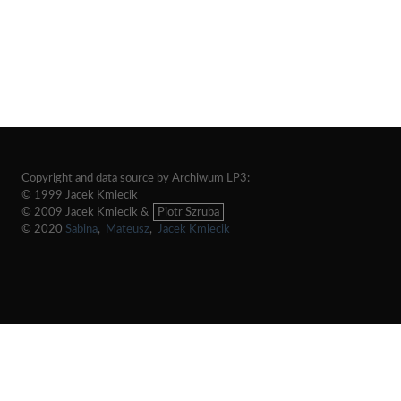
Copyright and data source by Archiwum LP3:
© 1999 Jacek Kmiecik
© 2009 Jacek Kmiecik &
Piotr Szruba
© 2020
Sabina
,
Mateusz
,
Jacek Kmiecik