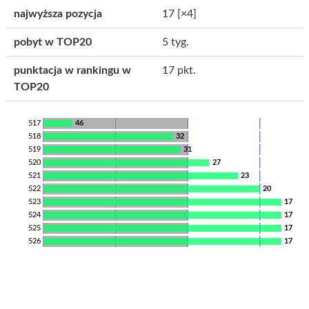
najwyższa pozycja
17
[×4]
pobyt w TOP20
5 tyg.
punktacja w rankingu w
17 pkt.
TOP20
517
46
518
32
519
31
520
27
521
23
522
20
523
17
524
17
525
17
526
17