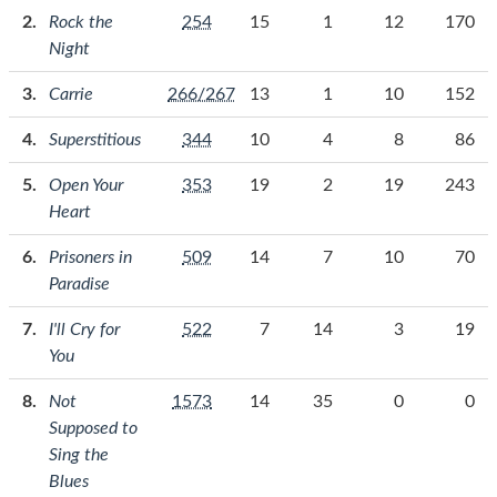
Rock the
254
15
1
12
170
Night
Carrie
266/267
13
1
10
152
Superstitious
344
10
4
8
86
Open Your
353
19
2
19
243
Heart
Prisoners in
509
14
7
10
70
Paradise
I'll Cry for
522
7
14
3
19
You
Not
1573
14
35
0
0
Supposed to
Sing the
Blues