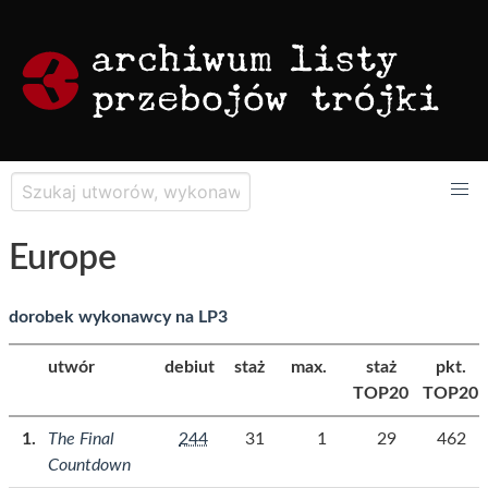
Europe
dorobek wykonawcy na LP3
utwór
debiut
staż
max.
staż
pkt.
TOP20
TOP20
The Final
244
31
1
29
462
Countdown