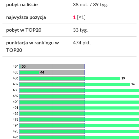
pobyt na liście
38 not. / 39 tyg.
najwyższa pozycja
1
[×1]
pobyt w TOP20
33 tyg.
punktacja w rankingu w
474 pkt.
TOP20
484
50
485
44
486
19
487
16
488
489
490
491
492
493
494
495
496