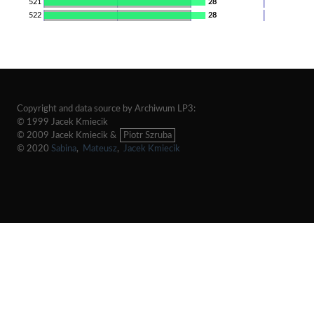
521
28
522
28
Copyright and data source by Archiwum LP3:
© 1999 Jacek Kmiecik
© 2009 Jacek Kmiecik &
Piotr Szruba
© 2020
Sabina
,
Mateusz
,
Jacek Kmiecik