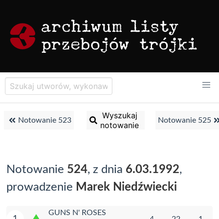
Wyszukaj
Notowanie 523
Notowanie 525
notowanie
Notowanie
524
, z dnia
6.03.1992
,
prowadzenie
Marek Niedźwiecki
GUNS N' ROSES
1
4
22
1