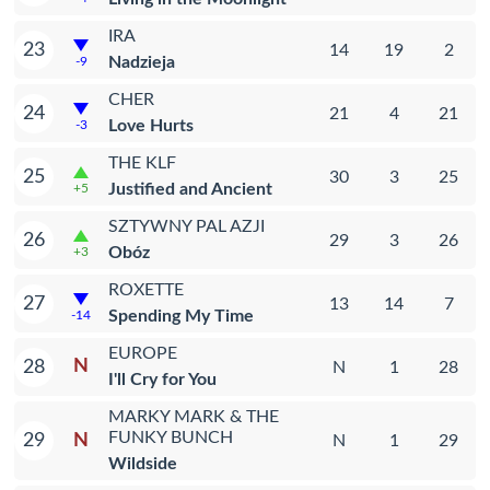
IRA
23
14
19
2
Nadzieja
-9
CHER
24
21
4
21
Love Hurts
-3
THE KLF
25
30
3
25
Justified and Ancient
+5
SZTYWNY PAL AZJI
26
29
3
26
Obóz
+3
ROXETTE
27
13
14
7
Spending My Time
-14
EUROPE
N
28
N
1
28
I'll Cry for You
MARKY MARK & THE
FUNKY BUNCH
N
29
N
1
29
Wildside