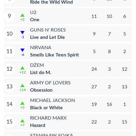
Ride the Wild Wind
U2
9
11
10
6
One
+2
GUNS N' ROSES
10
9
7
5
Live and Let Die
-1
NIRVANA
11
5
8
2
Smells Like Teen Spirit
-6
DŻEM
12
24
3
12
List do M.
+12
ARMY OF LOVERS
13
27
2
13
Obsession
+14
MICHAEL JACKSON
14
19
16
1
Black or White
+5
RICHARD MARX
15
22
2
15
Hazard
+7
STANISŁAW SOJKA