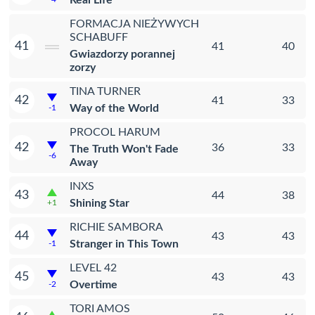
Real Life
FORMACJA NIEŻYWYCH
SCHABUFF
41
41
40
Gwiazdorzy porannej
zorzy
TINA TURNER
42
41
33
Way of the World
-1
PROCOL HARUM
42
36
33
The Truth Won't Fade
-6
Away
INXS
43
44
38
Shining Star
+1
RICHIE SAMBORA
44
43
43
Stranger in This Town
-1
LEVEL 42
45
43
43
Overtime
-2
TORI AMOS