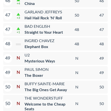
46
50
46
China
+4
GARLAND JEFFREYS
47
50
47
Hail Hail Rock 'N' Roll
+3
BAD ENGLISH
47
48
47
Straight to Your Heart
+1
INGRID CHAVEZ
48
48
48
Elephant Box
U2
N
49
N
49
Mysterious Ways
PAUL SIMON
N
49
N
49
The Boxer
BUFFY SAINTE-MARIE
N
50
N
50
The Big Ones Get Away
THE WONDERSTUFF
N
50
N
50
Welcome to the Cheap
Seats