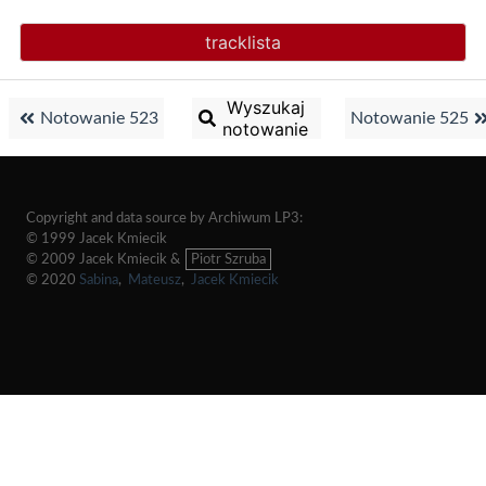
tracklista
Wyszukaj
Notowanie 523
Notowanie 525
notowanie
Copyright and data source by Archiwum LP3:
© 1999 Jacek Kmiecik
© 2009 Jacek Kmiecik &
Piotr Szruba
© 2020
Sabina
,
Mateusz
,
Jacek Kmiecik