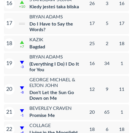
16
26
3
16
Kiedy jesteś taka bliska
+10
BRYAN ADAMS
17
17
5
17
Do I Have to Say the
Words?
KAZIK
18
25
2
18
Bagdad
+7
BRYAN ADAMS
19
16
34
1
(Everything I Do) I Do It
-3
for You
GEORGE MICHAEL &
ELTON JOHN
20
12
9
11
Don't Let the Sun Go
-8
Down on Me
BEVERLEY CRAVEN
21
20
65
1
Promise Me
-1
COLLAGE
22
18
6
18
Living in the Moonlight
-4