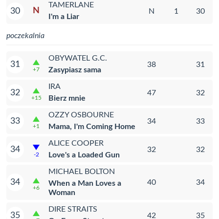
TAMERLANE
N
30
N
1
30
I'm a Liar
poczekalnia
OBYWATEL G.C.
31
38
31
Zasypiasz sama
+7
IRA
32
47
32
Bierz mnie
+15
OZZY OSBOURNE
33
34
33
Mama, I'm Coming Home
+1
ALICE COOPER
34
32
32
Love's a Loaded Gun
-2
MICHAEL BOLTON
34
40
34
When a Man Loves a
+6
Woman
DIRE STRAITS
35
42
35