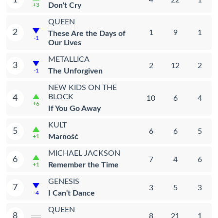
Don't Cry
+3
QUEEN
2
1
9
1
These Are the Days of
-1
Our Lives
METALLICA
3
2
12
2
The Unforgiven
-1
NEW KIDS ON THE
BLOCK
4
10
6
4
+6
If You Go Away
KULT
5
6
6
5
Marność
+1
MICHAEL JACKSON
6
7
4
6
Remember the Time
+1
GENESIS
7
3
5
3
I Can't Dance
-4
QUEEN
8
8
21
1