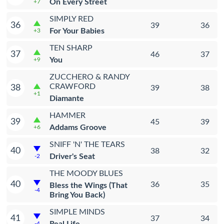
On Every Street
+7
SIMPLY RED
36
39
36
For Your Babies
+3
TEN SHARP
37
46
37
You
+9
ZUCCHERO & RANDY
CRAWFORD
38
39
38
+1
Diamante
HAMMER
39
45
39
Addams Groove
+6
SNIFF 'N' THE TEARS
40
38
32
Driver's Seat
-2
THE MOODY BLUES
40
36
35
Bless the Wings (That
-4
Bring You Back)
SIMPLE MINDS
41
37
34
-4