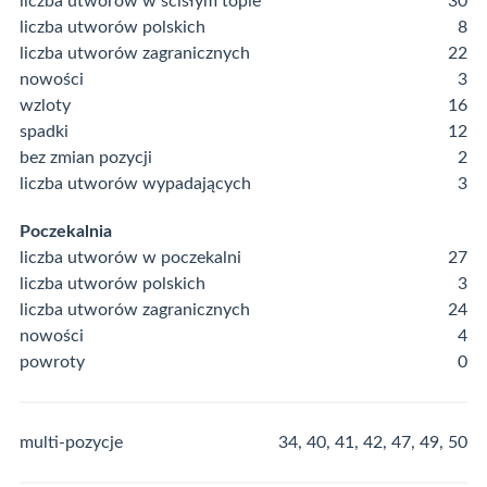
liczba utworów w ścisłym topie
30
liczba utworów polskich
8
liczba utworów zagranicznych
22
nowości
3
wzloty
16
spadki
12
bez zmian pozycji
2
liczba utworów wypadających
3
Poczekalnia
liczba utworów w poczekalni
27
liczba utworów polskich
3
liczba utworów zagranicznych
24
nowości
4
powroty
0
multi-pozycje
34, 40, 41, 42, 47, 49, 50