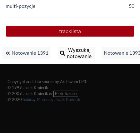
multi-pozycje
50
tracklista
Wyszukaj
Notowanie 1391
Notowanie 139
notowanie
Copyright and data source by Archiwum LP3:
© 1999 Jacek Kmiecik
© 2009 Jacek Kmiecik &
Piotr Szruba
© 2020
Sabina
,
Mateusz
,
Jacek Kmiecik