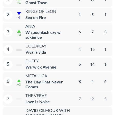
Ghost Town
+1
KINGS OF LEON
2
1
5
1
Sex on Fire
-1
ANIA
3
6
7
3
W spodniach czy w
+3
sukience
COLDPLAY
4
4
15
1
Viva la vida
DUFFY
5
5
14
1
Warwick Avenue
METALLICA
6
8
4
6
The Day That Never
+2
Comes
THE VERVE
7
7
9
5
Love Is Noise
DAVID GILMOUR WITH