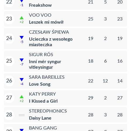
22
21
5
20
Freakshow
-1
VOO VOO
23
25
3
23
Leszek mi mówił
+2
CZESŁAW ŚPIEWA
24
19
2
19
Ucieczka z wesołego
-5
miasteczka
SIGUR RÓS
25
18
6
16
Inní mér syngur
-7
vitleysingur
SARA BAREILLES
26
22
12
14
Love Song
-4
KATY PERRY
27
29
2
27
I Kissed a Girl
+2
STEREOPHONICS
28
28
3
28
Daisy Lane
BANG GANG