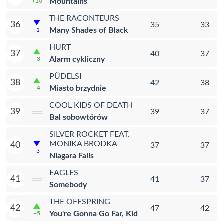
Mountains
+10
THE RACONTEURS
36
35
33
Many Shades of Black
-1
HURT
37
40
37
Alarm cykliczny
+3
PÜDELSI
38
42
38
Miasto brzydnie
+4
COOL KIDS OF DEATH
39
39
37
Bal sobowtórów
SILVER ROCKET FEAT.
MONIKA BRODKA
40
37
37
-3
Niagara Falls
EAGLES
41
41
37
Somebody
THE OFFSPRING
42
47
42
You're Gonna Go Far, Kid
+5