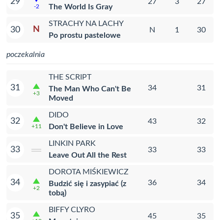
29
27
3
27
The World Is Gray
-2
STRACHY NA LACHY
N
30
N
1
30
Po prostu pastelowe
poczekalnia
THE SCRIPT
31
34
31
The Man Who Can't Be
+3
Moved
DIDO
32
43
32
Don't Believe in Love
+11
LINKIN PARK
33
33
33
Leave Out All the Rest
DOROTA MIŚKIEWICZ
34
36
34
Budzić się i zasypiać (z
+2
tobą)
BIFFY CLYRO
35
45
35