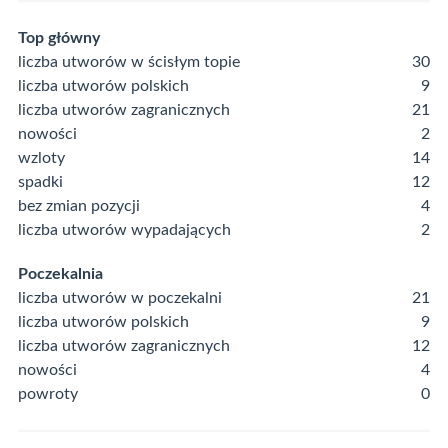
Top główny
liczba utworów w ścisłym topie
30
liczba utworów polskich
9
liczba utworów zagranicznych
21
nowości
2
wzloty
14
spadki
12
bez zmian pozycji
4
liczba utworów wypadających
2
Poczekalnia
liczba utworów w poczekalni
21
liczba utworów polskich
9
liczba utworów zagranicznych
12
nowości
4
powroty
0