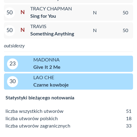
TRACY CHAPMAN
N
50
N
50
Sing for You
TRAVIS
N
50
N
50
Something Anything
outsiderzy
MADONNA
23
Give It 2 Me
LAO CHE
30
Czarne kowboje
Statystyki bieżącego notowania
liczba wszystkich utworów
51
liczba utworów polskich
18
liczba utworów zagranicznych
33