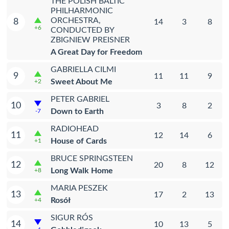
THE POLISH BALTIC
PHILHARMONIC
ORCHESTRA,
8
14
3
8
+6
CONDUCTED BY
ZBIGNIEW PREISNER
A Great Day for Freedom
GABRIELLA CILMI
9
11
11
9
Sweet About Me
+2
PETER GABRIEL
10
3
8
2
Down to Earth
-7
RADIOHEAD
11
12
14
6
House of Cards
+1
BRUCE SPRINGSTEEN
12
20
8
12
Long Walk Home
+8
MARIA PESZEK
13
17
2
13
Rosół
+4
SIGUR RÓS
14
10
13
5