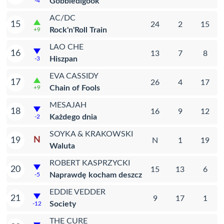
Gobbledigook
-4
AC/DC
15
24
2
15
Rock'n'Roll Train
+9
LAO CHE
16
13
7
8
Hiszpan
-3
EVA CASSIDY
17
26
4
17
Chain of Fools
+9
MESAJAH
18
16
9
12
Każdego dnia
-2
SOYKA & KRAKOWSKI
N
19
N
1
19
Waluta
ROBERT KASPRZYCKI
20
15
13
6
Naprawdę kocham deszcz
-5
EDDIE VEDDER
21
9
17
1
Society
-12
THE CURE