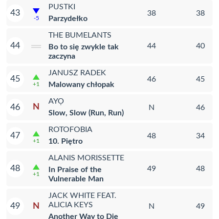
PUSTKI
43
38
38
Parzydełko
-5
THE BUMELANTS
44
44
40
Bo to się zwykle tak
zaczyna
JANUSZ RADEK
45
46
45
Malowany chłopak
+1
AYỌ
N
46
N
46
Slow, Slow (Run, Run)
ROTOFOBIA
47
48
34
10. Piętro
+1
ALANIS MORISSETTE
48
49
48
In Praise of the
+1
Vulnerable Man
JACK WHITE FEAT.
ALICIA KEYS
N
49
N
49
Another Way to Die