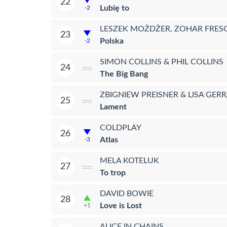
22
Lubię to
-2
LESZEK MOŻDŻER, ZOHAR FRESC
23
Polska
-2
SIMON COLLINS & PHIL COLLINS
24
The Big Bang
ZBIGNIEW PREISNER & LISA GER
25
Lament
COLDPLAY
26
Atlas
-3
MELA KOTELUK
27
To trop
DAVID BOWIE
28
Love is Lost
+1
ALICE IN CHAINS