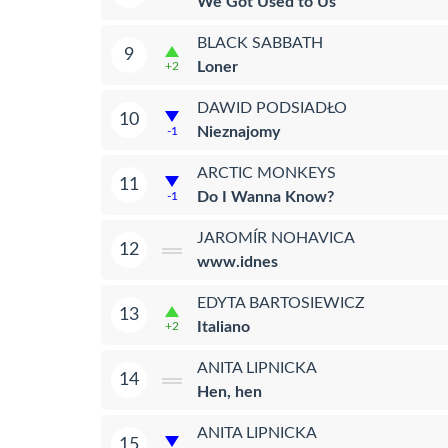
We Got Used to Us
BLACK SABBATH
9
Loner
+2
DAWID PODSIADŁO
10
Nieznajomy
-1
ARCTIC MONKEYS
11
Do I Wanna Know?
-1
JAROMÍR NOHAVICA
12
www.idnes
EDYTA BARTOSIEWICZ
13
Italiano
+2
ANITA LIPNICKA
14
Hen, hen
ANITA LIPNICKA
15