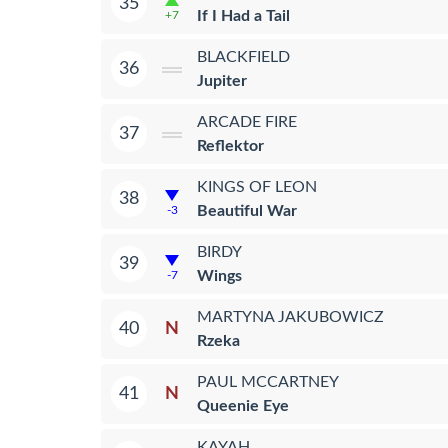
35
If I Had a Tail
+7
BLACKFIELD
36
Jupiter
ARCADE FIRE
37
Reflektor
KINGS OF LEON
38
Beautiful War
-3
BIRDY
39
Wings
-7
MARTYNA JAKUBOWICZ
N
40
Rzeka
PAUL MCCARTNEY
N
41
Queenie Eye
KAYAH