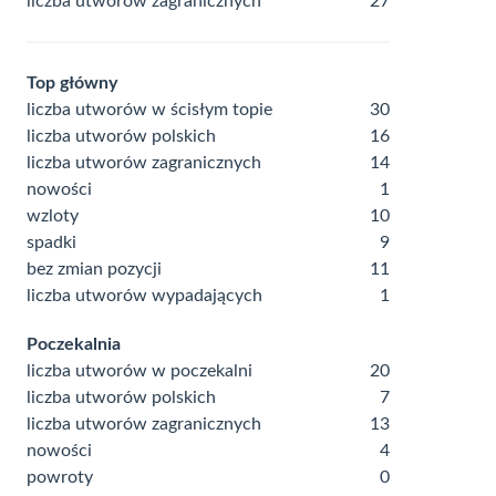
liczba utworów zagranicznych
27
Top główny
liczba utworów w ścisłym topie
30
liczba utworów polskich
16
liczba utworów zagranicznych
14
nowości
1
wzloty
10
spadki
9
bez zmian pozycji
11
liczba utworów wypadających
1
Poczekalnia
liczba utworów w poczekalni
20
liczba utworów polskich
7
liczba utworów zagranicznych
13
nowości
4
powroty
0