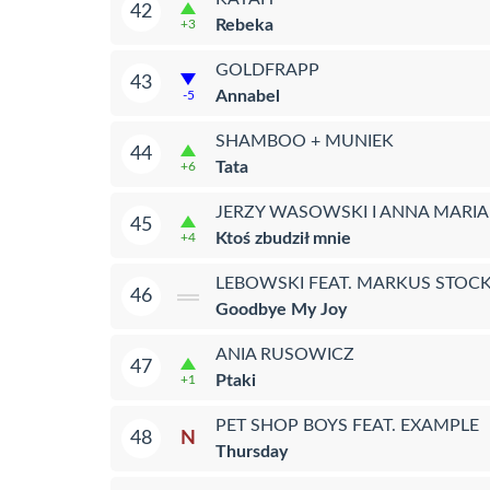
42
Rebeka
+3
GOLDFRAPP
43
Annabel
-5
SHAMBOO + MUNIEK
44
Tata
+6
JERZY WASOWSKI I ANNA MARIA
45
Ktoś zbudził mnie
+4
LEBOWSKI FEAT. MARKUS STOC
46
Goodbye My Joy
ANIA RUSOWICZ
47
Ptaki
+1
PET SHOP BOYS FEAT. EXAMPLE
N
48
Thursday