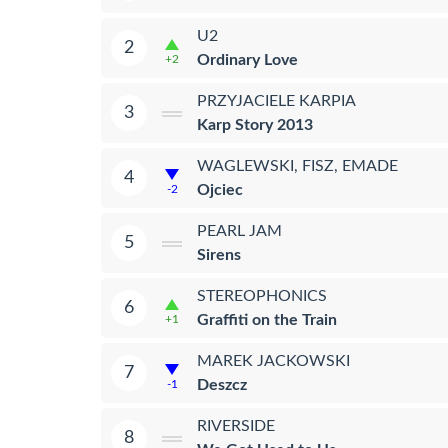
U2
2
Ordinary Love
+2
PRZYJACIELE KARPIA
3
Karp Story 2013
WAGLEWSKI, FISZ, EMADE
4
Ojciec
-2
PEARL JAM
5
Sirens
STEREOPHONICS
6
Graffiti on the Train
+1
MAREK JACKOWSKI
7
Deszcz
-1
RIVERSIDE
8