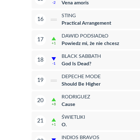
Vena amoris
-2
STING
16
Practical Arrangement
DAWID PODSIADŁO
17
Powiedz mi, że nie chcesz
+1
BLACK SABBATH
18
God Is Dead?
-1
DEPECHE MODE
19
Should Be Higher
RODRIGUEZ
20
Cause
+8
ŚWIETLIKI
21
O.
+1
INDIOS BRAVOS