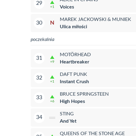
29
Voices
+1
MAREK JACKOWSKI & MUNIEK
N
30
Ulica miłości
poczekalnia
MOTÖRHEAD
31
Heartbreaker
+9
DAFT PUNK
32
Instant Crush
+1
BRUCE SPRINGSTEEN
33
High Hopes
+6
STING
34
And Yet
QUEENS OF THE STONE AGE