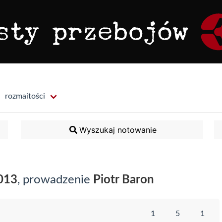
rozmaitości
Wyszukaj notowanie
013
, prowadzenie
Piotr Baron
1
5
1