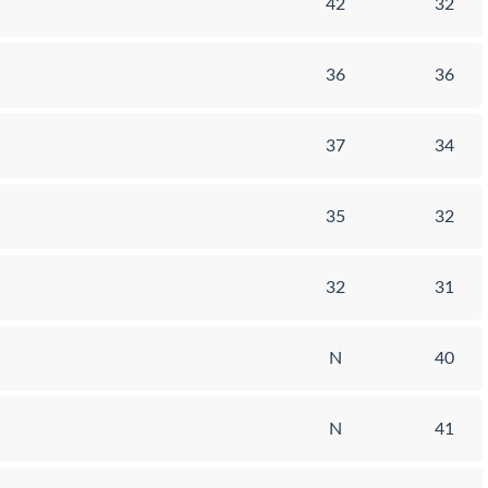
42
32
36
36
37
34
35
32
32
31
N
40
N
41