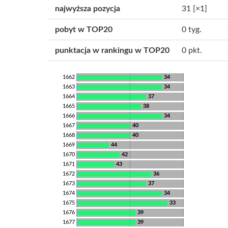
najwyższa pozycja
31
[×1]
pobyt w TOP20
0 tyg.
punktacja w rankingu w TOP20
0 pkt.
1662
34
1663
34
1664
37
1665
38
1666
34
1667
40
1668
40
1669
44
1670
42
1671
43
1672
36
1673
37
1674
34
1675
33
1676
39
1677
39