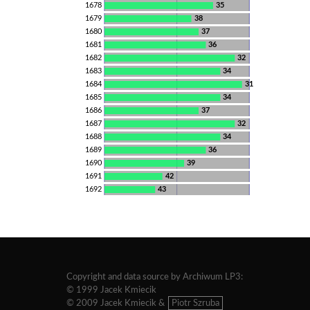
1678
35
1679
38
1680
37
1681
36
1682
32
1683
34
1684
31
1685
34
1686
37
1687
32
1688
34
1689
36
1690
39
1691
42
1692
43
Copyright and data source by Archiwum LP3:
© 1999 Jacek Kmiecik
© 2009 Jacek Kmiecik &
Piotr Szruba