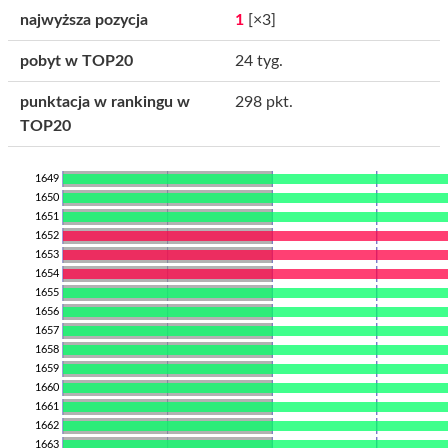
najwyższa pozycja
1
[×3]
pobyt w TOP20
24 tyg.
punktacja w rankingu w
298 pkt.
TOP20
1649
1650
1651
1652
1653
1654
1655
1656
1657
1658
1659
1660
1661
1662
1663