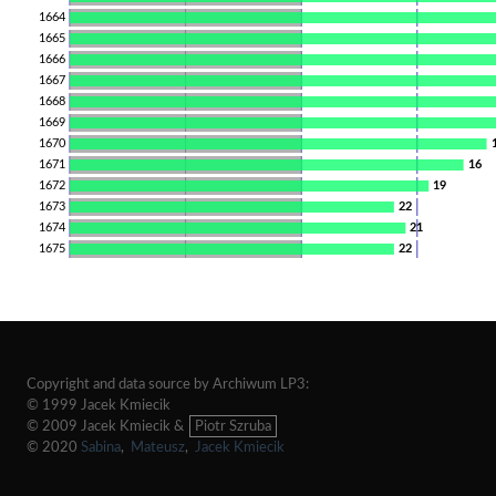
1664
1665
1666
1667
1668
1669
1670
1671
16
1672
19
1673
22
1674
21
1675
22
Copyright and data source by Archiwum LP3:
© 1999 Jacek Kmiecik
© 2009 Jacek Kmiecik &
Piotr Szruba
© 2020
Sabina
,
Mateusz
,
Jacek Kmiecik