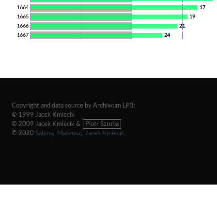
1664
17
1665
19
1666
21
1667
24
Copyright and data source by Archiwum LP3:
© 1999 Jacek Kmiecik
© 2009 Jacek Kmiecik &
Piotr Szruba
© 2020
Sabina
,
Mateusz
,
Jacek Kmiecik