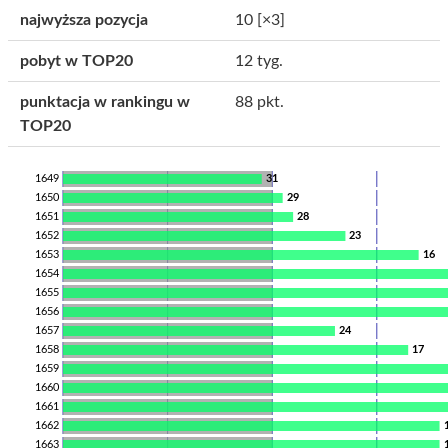
najwyższa pozycja
10
[×3]
pobyt w TOP20
12 tyg.
punktacja w rankingu w
88 pkt.
TOP20
1649
31
1650
29
1651
28
1652
23
1653
16
1654
1655
1656
1657
24
1658
17
1659
1660
1661
1662
1663