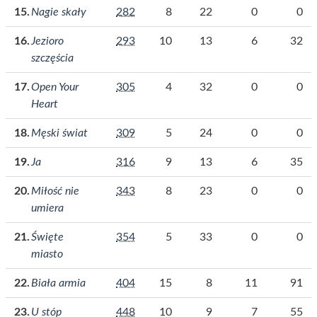
Nagie skały
282
8
22
0
0
Jezioro
293
10
13
6
32
szczęścia
Open Your
305
4
32
0
0
Heart
Męski świat
309
5
24
0
0
Ja
316
9
13
6
35
Miłość nie
343
8
23
0
0
umiera
Święte
354
5
33
0
0
miasto
Biała armia
404
15
8
11
91
U stóp
448
10
9
7
55