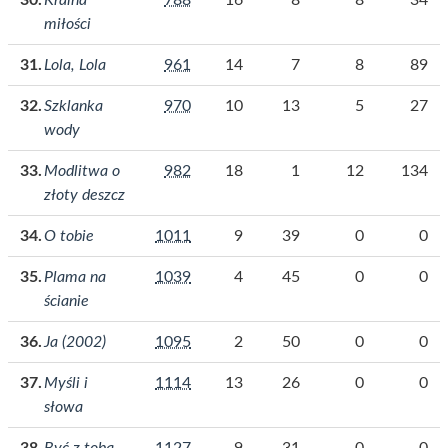
Kraina
788
16
8
8
34
miłości
Lola, Lola
961
14
7
8
89
Szklanka
970
10
13
5
27
wody
Modlitwa o
982
18
1
12
134
złoty deszcz
O tobie
1011
9
39
0
0
Plama na
1039
4
45
0
0
ścianie
Ja (2002)
1095
2
50
0
0
Myśli i
1114
13
26
0
0
słowa