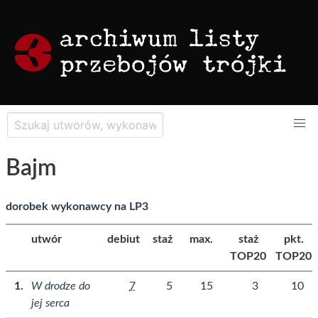
Bajm
dorobek wykonawcy na LP3
utwór
debiut
staż
max.
staż
pkt.
TOP20
TOP20
W drodze do
7
5
15
3
10
jej serca