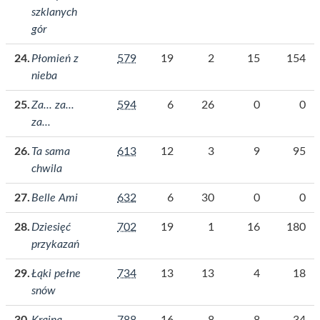
szklanych
gór
Płomień z
579
19
2
15
154
nieba
Za... za...
594
6
26
0
0
za...
Ta sama
613
12
3
9
95
chwila
Belle Ami
632
6
30
0
0
Dziesięć
702
19
1
16
180
przykazań
Łąki pełne
734
13
13
4
18
snów