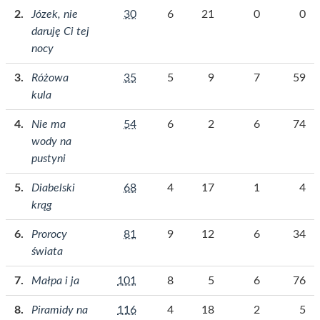
Józek, nie
30
6
21
0
0
daruję Ci tej
nocy
Różowa
35
5
9
7
59
kula
Nie ma
54
6
2
6
74
wody na
pustyni
Diabelski
68
4
17
1
4
krąg
Prorocy
81
9
12
6
34
świata
Małpa i ja
101
8
5
6
76
Piramidy na
116
4
18
2
5