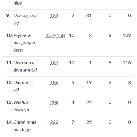
niby
Ucz się, ucz
133
2
31
0
0
się
Płynie w
157/158
10
3
8
109
nas gorąca
krew
Dwa serca,
167
10
1
9
116
dwa smutki
Diament i
186
5
19
2
3
sól
Wielka
208
4
24
0
0
inwazja
Chroń mnie
222
7
29
0
0
od złego