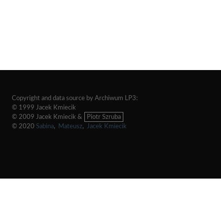
Copyright and data source by Archiwum LP3:
© 1999 Jacek Kmiecik
© 2009 Jacek Kmiecik &
Piotr Szruba
© 2020
Sabina
,
Mateusz
,
Jacek Kmiecik