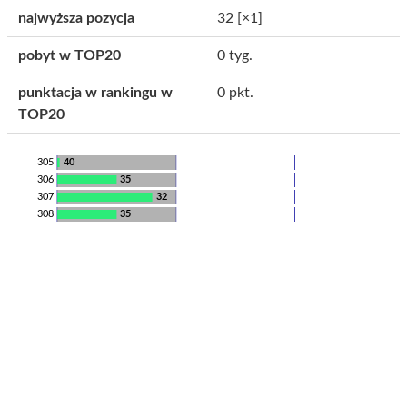
najwyższa pozycja
32
[×1]
pobyt w TOP20
0 tyg.
punktacja w rankingu w
0 pkt.
TOP20
305
40
306
35
307
32
308
35