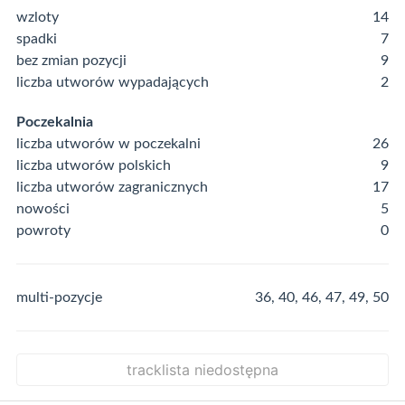
wzloty
14
spadki
7
bez zmian pozycji
9
liczba utworów wypadających
2
Poczekalnia
liczba utworów w poczekalni
26
liczba utworów polskich
9
liczba utworów zagranicznych
17
nowości
5
powroty
0
multi-pozycje
36, 40, 46, 47, 49, 50
tracklista niedostępna