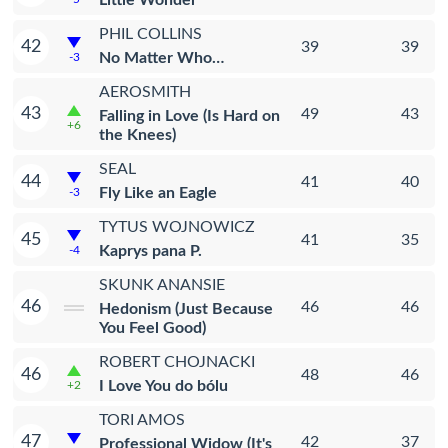
Little Wonder
PHIL COLLINS
42
39
39
No Matter Who…
-3
AEROSMITH
43
49
43
Falling in Love (Is Hard on
+6
the Knees)
SEAL
44
41
40
Fly Like an Eagle
-3
TYTUS WOJNOWICZ
45
41
35
Kaprys pana P.
-4
SKUNK ANANSIE
46
46
46
Hedonism (Just Because
You Feel Good)
ROBERT CHOJNACKI
46
48
46
I Love You do bólu
+2
TORI AMOS
47
42
37
Professional Widow (It's