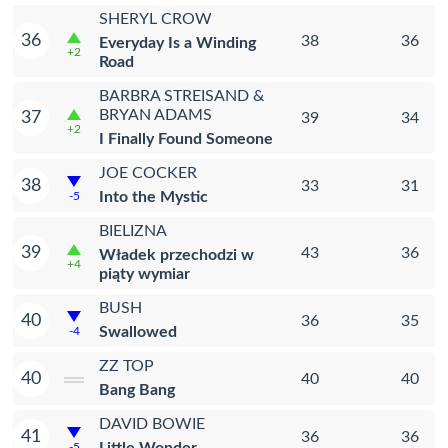
SHERYL CROW
36
38
36
Everyday Is a Winding
+2
Road
BARBRA STREISAND &
BRYAN ADAMS
37
39
34
+2
I Finally Found Someone
JOE COCKER
38
33
31
Into the Mystic
-5
BIELIZNA
39
43
36
Władek przechodzi w
+4
piąty wymiar
BUSH
40
36
35
Swallowed
-4
ZZ TOP
40
40
40
Bang Bang
DAVID BOWIE
41
36
36
-5