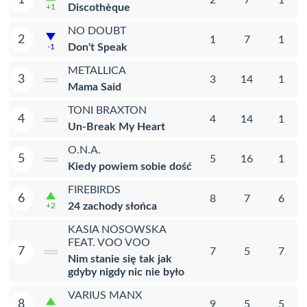
Discothèque
+1
NO DOUBT
2
1
7
1
Don't Speak
-1
METALLICA
3
3
14
1
Mama Said
TONI BRAXTON
4
4
14
1
Un-Break My Heart
O.N.A.
5
5
16
1
Kiedy powiem sobie dość
FIREBIRDS
6
8
7
6
24 zachody słońca
+2
KASIA NOSOWSKA
FEAT. VOO VOO
7
7
5
7
Nim stanie się tak jak
gdyby nigdy nic nie było
VARIUS MANX
8
9
5
5