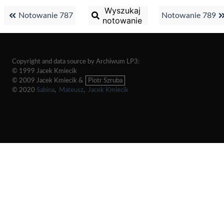
Wyszukaj
Notowanie 787
Notowanie 789
notowanie
Copyright and data source by Archiwum LP3:
© 1999 Jacek Kmiecik
© 2009 Jacek Kmiecik &
Piotr Szruba
© 2020
Sabina
,
Mateusz
,
Jacek Kmiecik