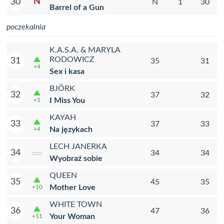
N
30
N
1
30
Barrel of a Gun
poczekalnia
K.A.S.A. & MARYLA
RODOWICZ
31
35
31
+4
Sex i kasa
BJÖRK
32
37
32
I Miss You
+5
KAYAH
33
37
33
Na językach
+4
LECH JANERKA
34
34
34
Wyobraź sobie
QUEEN
35
45
35
Mother Love
+10
WHITE TOWN
36
47
36
Your Woman
+11