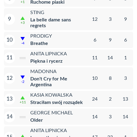
Ruchome piaski
+1
STING
9
12
3
9
La belle dame sans
+3
regrets
PRODIGY
10
6
9
6
Breathe
-4
ANITA LIPNICKA
11
11
14
1
Piękna i rycerz
MADONNA
12
10
8
3
Don't Cry for Me
-2
Argentina
KASIA KOWALSKA
13
24
2
13
Straciłam swój rozsądek
+11
GEORGE MICHAEL
14
14
3
14
Older
ANITA LIPNICKA