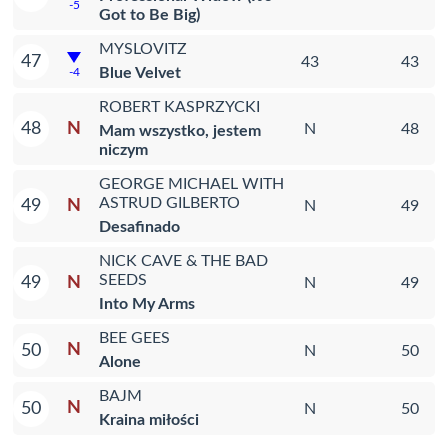
-5
Got to Be Big)
MYSLOVITZ
47
43
43
Blue Velvet
-4
ROBERT KASPRZYCKI
N
48
N
48
Mam wszystko, jestem
niczym
GEORGE MICHAEL WITH
ASTRUD GILBERTO
N
49
N
49
Desafinado
NICK CAVE & THE BAD
SEEDS
N
49
N
49
Into My Arms
BEE GEES
N
50
N
50
Alone
BAJM
N
50
N
50
Kraina miłości