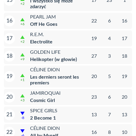
15
17
23
1
I wszystko się może
+2
zdarzyć
PEARL JAM
16
22
6
16
Off He Goes
+6
R.E.M.
17
19
4
17
Electrolite
+2
GOLDEN LIFE
18
27
3
18
Helikopter (w głowie)
+9
CÉLINE DION
19
20
5
19
Les derniers seront les
+1
premiers
JAMIROQUAI
20
23
6
20
Cosmic Girl
+3
SPICE GIRLS
21
13
7
13
2 Become 1
-8
CÉLINE DION
22
16
8
10
All by Myself
-6