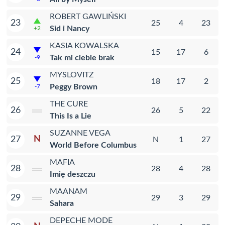
ROBERT GAWLIŃSKI
23
25
4
23
Sid i Nancy
+2
KASIA KOWALSKA
24
15
17
6
Tak mi ciebie brak
-9
MYSLOVITZ
25
18
17
2
Peggy Brown
-7
THE CURE
26
26
5
22
This Is a Lie
SUZANNE VEGA
N
27
N
1
27
World Before Columbus
MAFIA
28
28
4
28
Imię deszczu
MAANAM
29
29
3
29
Sahara
DEPECHE MODE