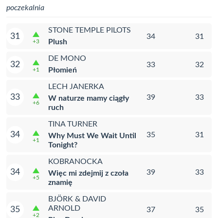
poczekalnia
STONE TEMPLE PILOTS
31
34
31
Plush
+3
DE MONO
32
33
32
Płomień
+1
LECH JANERKA
33
39
33
W naturze mamy ciągły
+6
ruch
TINA TURNER
34
35
31
Why Must We Wait Until
+1
Tonight?
KOBRANOCKA
34
39
33
Więc mi zdejmij z czoła
+5
znamię
BJÖRK & DAVID
ARNOLD
35
37
35
+2