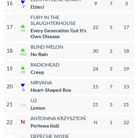
16
9
7
3
Dzieci
-7
FURY IN THE
SLAUGHTERHOUSE
17
22
5
17
Every Generation Got It's
+5
Own Disease
BLIND MELON
18
30
2
18
No Rain
+12
RADIOHEAD
19
24
3
19
Creep
+5
NIRVANA
20
15
7
13
Heart-Shaped Box
-5
U2
21
21
3
21
Lemon
ANTONINA KRZYSZTOŃ
N
22
N
1
22
Perłowa łódź
DEPECHE MODE