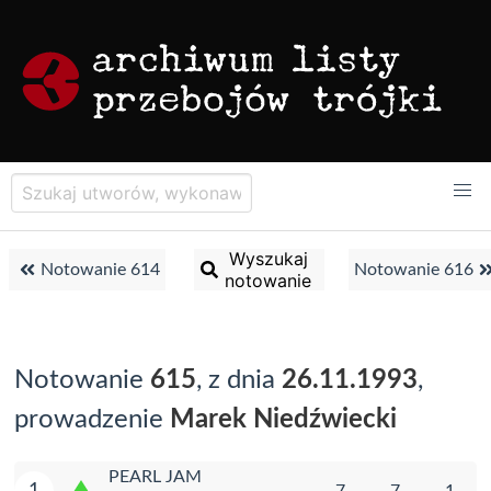
Wyszukaj
Notowanie 614
Notowanie 616
notowanie
Notowanie
615
, z dnia
26.11.1993
,
prowadzenie
Marek Niedźwiecki
PEARL JAM
1
7
7
1