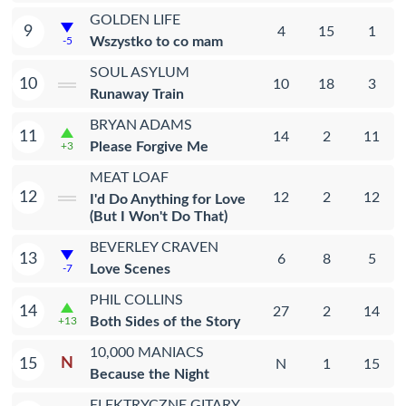
GOLDEN LIFE
9
4
15
1
Wszystko to co mam
-5
SOUL ASYLUM
10
10
18
3
Runaway Train
BRYAN ADAMS
11
14
2
11
Please Forgive Me
+3
MEAT LOAF
12
12
2
12
I'd Do Anything for Love
(But I Won't Do That)
BEVERLEY CRAVEN
13
6
8
5
Love Scenes
-7
PHIL COLLINS
14
27
2
14
Both Sides of the Story
+13
10,000 MANIACS
N
15
N
1
15
Because the Night
ELEKTRYCZNE GITARY