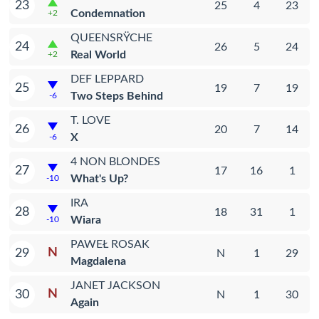
23
25
4
23
Condemnation
+2
QUEENSRŸCHE
24
26
5
24
Real World
+2
DEF LEPPARD
25
19
7
19
Two Steps Behind
-6
T. LOVE
26
20
7
14
X
-6
4 NON BLONDES
27
17
16
1
What's Up?
-10
IRA
28
18
31
1
Wiara
-10
PAWEŁ ROSAK
N
29
N
1
29
Magdalena
JANET JACKSON
N
30
N
1
30
Again