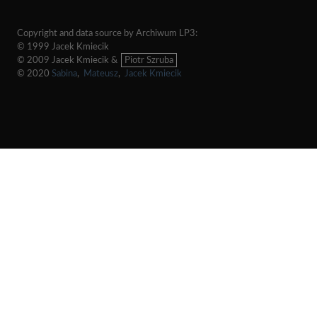
Copyright and data source by Archiwum LP3:
© 1999 Jacek Kmiecik
© 2009 Jacek Kmiecik &
Piotr Szruba
© 2020
Sabina
,
Mateusz
,
Jacek Kmiecik