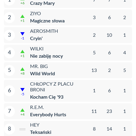
Crazy Mary
+6
ZIYO
2
3
6
2
Magiczne słowa
+1
AEROSMITH
3
2
10
1
Cryin'
-1
WILKI
4
5
6
4
Nie zabiję nocy
+1
MR. BIG
5
13
2
5
Wild World
+8
CHŁOPCY Z PLACU
BRONI
6
1
6
1
-5
Kocham Cię '93
R.E.M.
7
11
23
1
Everybody Hurts
+4
HEY
8
8
14
1
Teksański