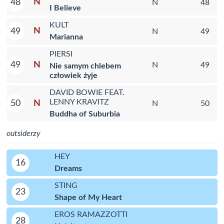
N
48
N
48
I Believe
KULT
N
49
N
49
Marianna
PIERSI
N
49
N
49
Nie samym chlebem
człowiek żyje
DAVID BOWIE FEAT.
LENNY KRAVITZ
N
50
N
50
Buddha of Suburbia
outsiderzy
HEY
16
Dreams
STING
23
Shape of My Heart
EROS RAMAZZOTTI
28