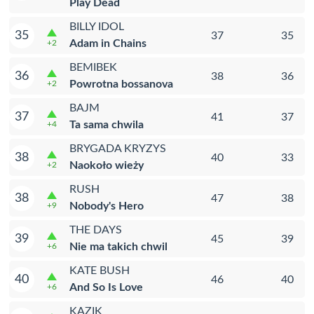
Play Dead
BILLY IDOL
35
37
35
Adam in Chains
+2
BEMIBEK
36
38
36
Powrotna bossanova
+2
BAJM
37
41
37
Ta sama chwila
+4
BRYGADA KRYZYS
38
40
33
Naokoło wieży
+2
RUSH
38
47
38
Nobody's Hero
+9
THE DAYS
39
45
39
Nie ma takich chwil
+6
KATE BUSH
40
46
40
And So Is Love
+6
KAZIK