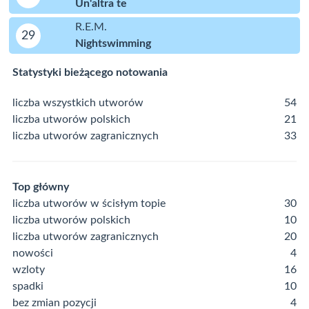
Un'altra te
R.E.M.
29
Nightswimming
Statystyki bieżącego notowania
liczba wszystkich utworów
54
liczba utworów polskich
21
liczba utworów zagranicznych
33
Top główny
liczba utworów w ścisłym topie
30
liczba utworów polskich
10
liczba utworów zagranicznych
20
nowości
4
wzloty
16
spadki
10
bez zmian pozycji
4