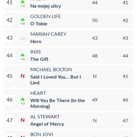
41
44
41
Na mojej ulicy
+3
GOLDEN LIFE
42
50
42
O Tobie
+8
MARIAH CAREY
43
43
43
Hero
INXS
44
48
44
The Gift
+4
MICHAEL BOLTON
N
45
N
45
Said I Loved You… But I
Lied
HEART
46
49
46
Will You Be There (In the
+3
Morning)
AL STEWART
N
47
N
47
Angel of Mercy
BON JOVI