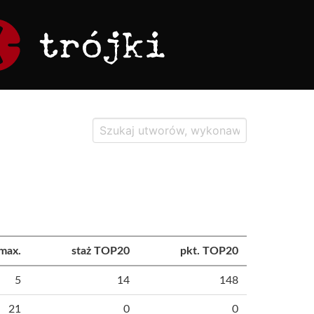
max.
staż TOP20
pkt. TOP20
5
14
148
21
0
0