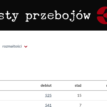
rozmaitości
debiut
staż
525
15
541
7