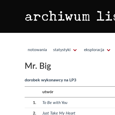
notowania
statystyki
eksploracja
Mr. Big
dorobek wykonawcy na LP3
utwór
To Be with You
Just Take My Heart