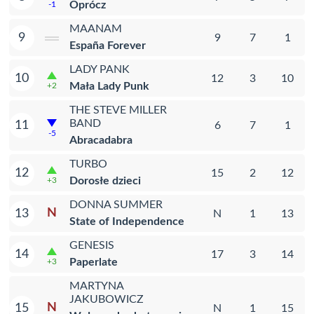
Oprócz
-1
MAANAM
9
9
7
1
España Forever
LADY PANK
10
12
3
10
Mała Lady Punk
+2
THE STEVE MILLER
BAND
11
6
7
1
-5
Abracadabra
TURBO
12
15
2
12
Dorosłe dzieci
+3
DONNA SUMMER
N
13
N
1
13
State of Independence
GENESIS
14
17
3
14
Paperlate
+3
MARTYNA
JAKUBOWICZ
N
15
N
1
15