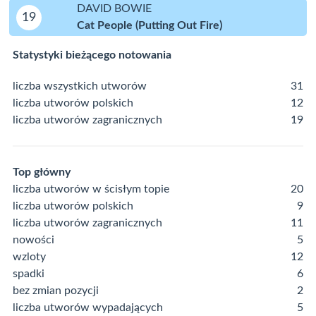
DAVID BOWIE
19
Cat People (Putting Out Fire)
Statystyki bieżącego notowania
liczba wszystkich utworów
31
liczba utworów polskich
12
liczba utworów zagranicznych
19
Top główny
liczba utworów w ścisłym topie
20
liczba utworów polskich
9
liczba utworów zagranicznych
11
nowości
5
wzloty
12
spadki
6
bez zmian pozycji
2
liczba utworów wypadających
5