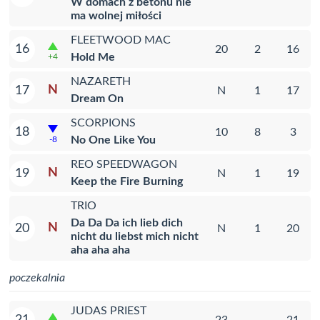
W domach z betonu nie
ma wolnej miłości
FLEETWOOD MAC
16
20
2
16
Hold Me
+4
NAZARETH
N
17
N
1
17
Dream On
SCORPIONS
18
10
8
3
No One Like You
-8
REO SPEEDWAGON
N
19
N
1
19
Keep the Fire Burning
TRIO
Da Da Da ich lieb dich
N
20
N
1
20
nicht du liebst mich nicht
aha aha aha
poczekalnia
JUDAS PRIEST
21
23
21