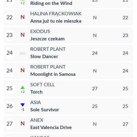
Riding on the Wind
+2
HALINA FRĄCKOWIAK
N
22
N
22
Anna już tu nie mieszka
EXODUS
N
23
N
23
Jeszcze czekam
ROBERT PLANT
24
24
24
Slow Dancer
ROBERT PLANT
N
24
N
24
Moonlight in Samosa
SOFT CELL
25
27
25
Torch
+2
ASIA
26
25
25
Sole Survivor
-1
ANEX
N
27
N
27
East Valencia Drive