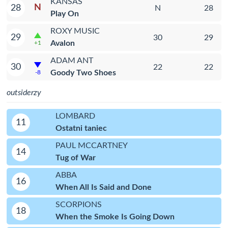
KANSAS
N
28
N
28
Play On
ROXY MUSIC
29
30
29
Avalon
+1
ADAM ANT
30
22
22
Goody Two Shoes
-8
outsiderzy
LOMBARD
11
Ostatni taniec
PAUL MCCARTNEY
14
Tug of War
ABBA
16
When All Is Said and Done
SCORPIONS
18
When the Smoke Is Going Down