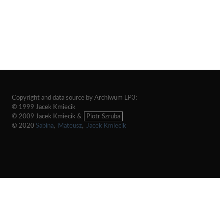
Copyright and data source by Archiwum LP3:
© 1999 Jacek Kmiecik
© 2009 Jacek Kmiecik &
Piotr Szruba
© 2020
Sabina
,
Mateusz
,
Jacek Kmiecik