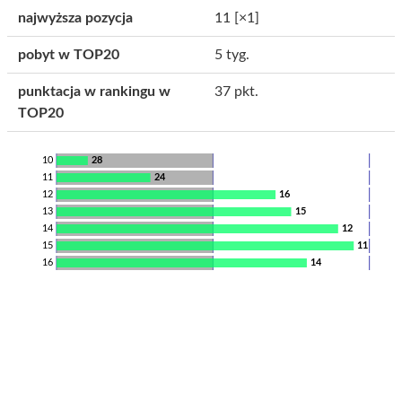
najwyższa pozycja
11
[×1]
pobyt w TOP20
5 tyg.
punktacja w rankingu w
37 pkt.
TOP20
10
28
11
24
12
16
13
15
14
12
15
11
16
14