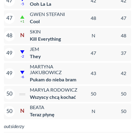
47
42
42
Ooh La La
-5
GWEN STEFANI
47
48
47
Cool
+1
SKIN
N
48
N
48
Kill Everything
JEM
49
47
37
They
-2
MARTYNA
JAKUBOWICZ
49
43
42
-6
Pukam do nieba bram
MARYLA RODOWICZ
50
50
50
Wszyscy chcą kochać
BEATA
N
50
N
50
Teraz płynę
outsiderzy