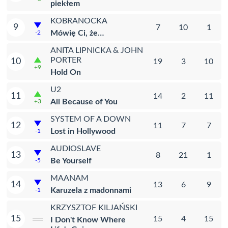
piekłem
KOBRANOCKA
9
7
10
1
Mówię Ci, że…
-2
ANITA LIPNICKA & JOHN
PORTER
10
19
3
10
+9
Hold On
U2
11
14
2
11
All Because of You
+3
SYSTEM OF A DOWN
12
11
7
7
Lost in Hollywood
-1
AUDIOSLAVE
13
8
21
1
Be Yourself
-5
MAANAM
14
13
6
9
Karuzela z madonnami
-1
KRZYSZTOF KILJAŃSKI
15
15
4
15
I Don't Know Where