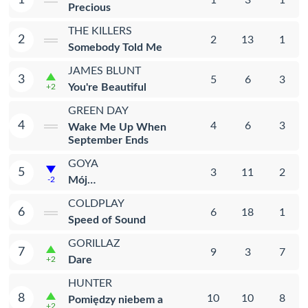
Precious
THE KILLERS
2
2
13
1
Somebody Told Me
JAMES BLUNT
3
5
6
3
You're Beautiful
+2
GREEN DAY
4
4
6
3
Wake Me Up When
September Ends
GOYA
5
3
11
2
Mój…
-2
COLDPLAY
6
6
18
1
Speed of Sound
GORILLAZ
7
9
3
7
Dare
+2
HUNTER
8
10
10
8
Pomiędzy niebem a
+2