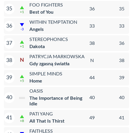
FOO FIGHTERS
35
36
35
Best of You
+1
WITHIN TEMPTATION
36
33
33
Angels
-3
STEREOPHONICS
37
38
36
Dakota
+1
PATRYCJA MARKOWSKA
N
38
N
38
Gdy zgasną światła
SIMPLE MINDS
39
44
39
Home
+5
OASIS
40
40
40
The Importance of Being
Idle
PATI YANG
41
49
41
All That Is Thirst
+8
FAITHLESS