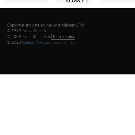
notowanie
Copyright and data source by Archiwum LP3:
© 1999 Jacek Kmiecik
© 2009 Jacek Kmiecik &
Piotr Szruba
© 2020
Sabina
,
Mateusz
,
Jacek Kmiecik