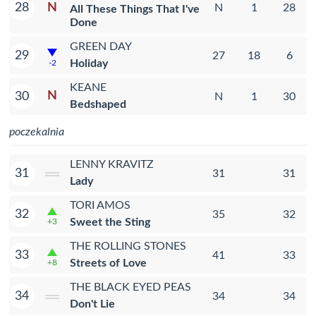
N
28
N
1
28
All These Things That I've
Done
GREEN DAY
29
27
18
6
Holiday
-2
KEANE
N
30
N
1
30
Bedshaped
poczekalnia
LENNY KRAVITZ
31
31
31
Lady
TORI AMOS
32
35
32
Sweet the Sting
+3
THE ROLLING STONES
33
41
33
Streets of Love
+8
THE BLACK EYED PEAS
34
34
34
Don't Lie