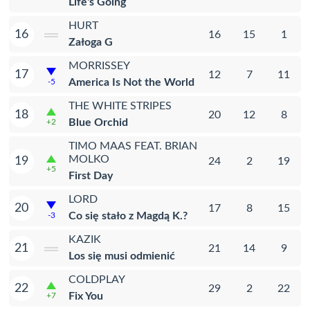
Life's Going
HURT
16
16
15
1
Załoga G
MORRISSEY
17
12
7
11
America Is Not the World
-5
THE WHITE STRIPES
18
20
12
8
Blue Orchid
+2
TIMO MAAS FEAT. BRIAN
MOLKO
19
24
2
19
+5
First Day
LORD
20
17
8
15
Co się stało z Magdą K.?
-3
KAZIK
21
21
14
9
Los się musi odmienić
COLDPLAY
22
29
2
22
Fix You
+7