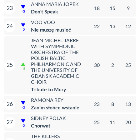
ANNA MARIA JOPEK
23
18
15
9
Don't Speak
-5
VOO VOO
24
22
13
12
Nie muszę musieć
-2
JEAN MICHEL JARRE
WITH SYMPHONIC
ORCHESTRA OF THE
POLISH BALTIC
PHILHARMONIC AND
25
30
2
25
+5
THE UNIVERSITY OF
GDANSK ACADEMIC
CHOIR
Tribute to Mury
RAMONA REY
26
23
8
13
Zanim słońce wstanie
-3
SIDNEY POLAK
27
25
11
20
Chorwat
-2
THE KILLERS