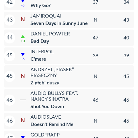
42
37
34
Why Go?
-5
JAMIROQUAI
N
43
N
43
Seven Days in Sunny June
DANIEL POWTER
44
47
40
Bad Day
+3
INTERPOL
45
39
39
C'mere
-6
ANDRZEJ „PIASEK”
PIASECZNY
N
45
N
45
Z głębi duszy
AUDIO BULLYS FEAT.
NANCY SINATRA
46
46
46
Shot You Down
AUDIOSLAVE
N
46
N
46
Doesn't Remind Me
GOLDFRAPP