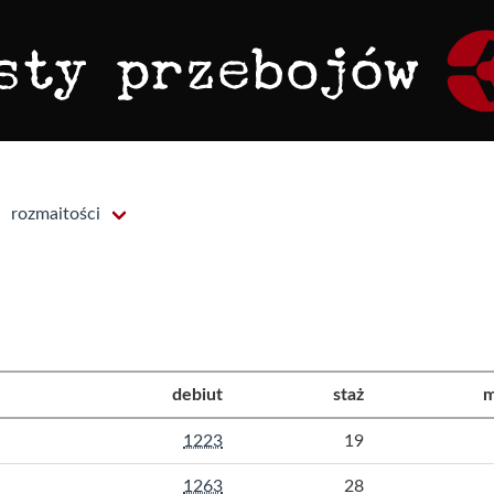
rozmaitości
debiut
staż
m
1223
19
1263
28