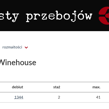
rozmaitości
 Winehouse
debiut
staż
max.
1344
2
41