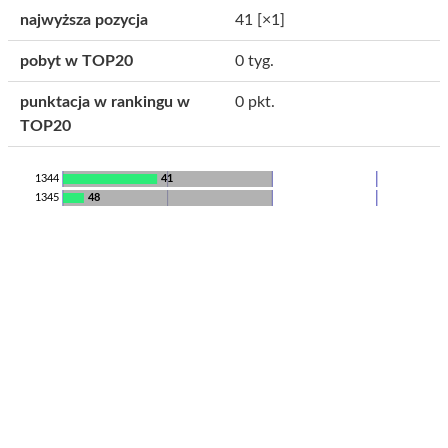
najwyższa pozycja
41
[×1]
pobyt w TOP20
0 tyg.
punktacja w rankingu w
0 pkt.
TOP20
1344
41
1345
48