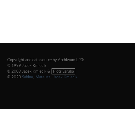
Copyright and data source by Archiwum LP3:
© 1999 Jacek Kmiecik
© 2009 Jacek Kmiecik &
Piotr Szruba
© 2020
Sabina
,
Mateusz
,
Jacek Kmiecik