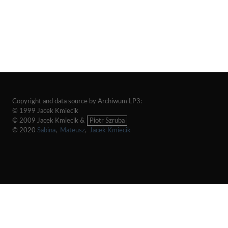
Copyright and data source by Archiwum LP3:
© 1999 Jacek Kmiecik
© 2009 Jacek Kmiecik &
Piotr Szruba
© 2020
Sabina
,
Mateusz
,
Jacek Kmiecik