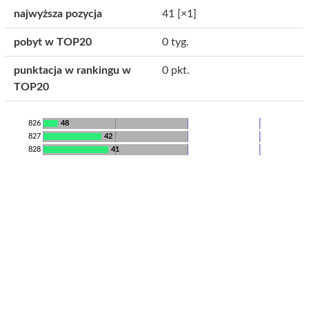
najwyższa pozycja
41
[×1]
pobyt w TOP20
0 tyg.
punktacja w rankingu w
0 pkt.
TOP20
826
48
827
42
828
41