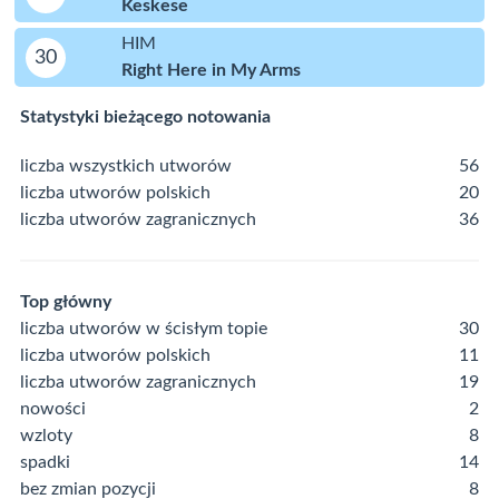
Keskese
HIM
30
Right Here in My Arms
Statystyki bieżącego notowania
liczba wszystkich utworów
56
liczba utworów polskich
20
liczba utworów zagranicznych
36
Top główny
liczba utworów w ścisłym topie
30
liczba utworów polskich
11
liczba utworów zagranicznych
19
nowości
2
wzloty
8
spadki
14
bez zmian pozycji
8