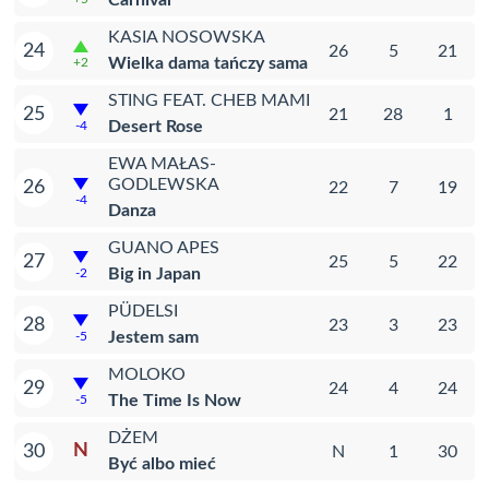
Carnival
KASIA NOSOWSKA
24
26
5
21
Wielka dama tańczy sama
+2
STING FEAT. CHEB MAMI
25
21
28
1
Desert Rose
-4
EWA MAŁAS-
GODLEWSKA
26
22
7
19
-4
Danza
GUANO APES
27
25
5
22
Big in Japan
-2
PÜDELSI
28
23
3
23
Jestem sam
-5
MOLOKO
29
24
4
24
The Time Is Now
-5
DŻEM
N
30
N
1
30
Być albo mieć