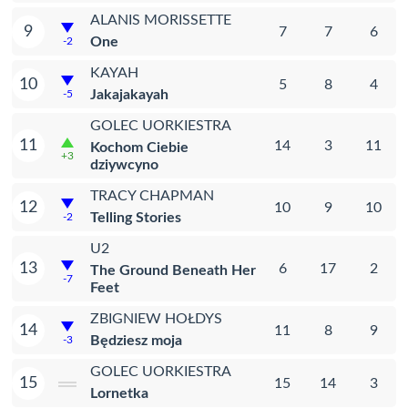
ALANIS MORISSETTE
9
7
7
6
One
-2
KAYAH
10
5
8
4
Jakajakayah
-5
GOLEC UORKIESTRA
11
14
3
11
Kochom Ciebie
+3
dziywcyno
TRACY CHAPMAN
12
10
9
10
Telling Stories
-2
U2
13
6
17
2
The Ground Beneath Her
-7
Feet
ZBIGNIEW HOŁDYS
14
11
8
9
Będziesz moja
-3
GOLEC UORKIESTRA
15
15
14
3
Lornetka