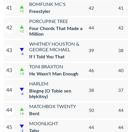
BOMFUNK MC'S
41
42
41
Freestyler
+1
PORCUPINE TREE
42
44
42
Four Chords That Made a
+2
Million
WHITNEY HOUSTON &
GEORGE MICHAEL
43
39
38
-4
If I Told You That
TONI BRAXTON
43
46
40
He Wasn't Man Enough
+3
HARLEM
44
38
37
Biegnę (O Tobie sen
-6
błękitny)
MATCHBOX TWENTY
44
50
44
Bent
+6
MOONLIGHT
45
44
44
Tabu
-1