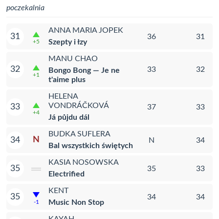
poczekalnia
ANNA MARIA JOPEK
31
36
31
Szepty i łzy
+5
MANU CHAO
32
33
32
Bongo Bong — Je ne
+1
t'aime plus
HELENA
VONDRÁČKOVÁ
33
37
33
+4
Já půjdu dál
BUDKA SUFLERA
N
34
N
34
Bal wszystkich świętych
KASIA NOSOWSKA
35
35
33
Electrified
KENT
35
34
34
Music Non Stop
-1