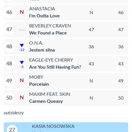
ANASTACIA
N
46
N
46
I'm Outta Love
BEVERLEY CRAVEN
47
47
47
We Found a Place
O.N.A.
48
36
36
Jestem silna
-12
EAGLE-EYE CHERRY
48
43
43
Are You Still Having Fun?
-5
MOBY
N
49
N
49
Porcelain
MAXIM FEAT. SKIN
N
50
N
50
Carmen Queasy
outsiderzy
KASIA NOSOWSKA
27