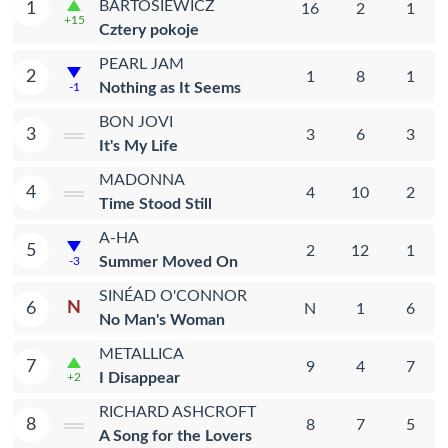
BARTOSIEWICZ
1
16
2
1
+15
Cztery pokoje
PEARL JAM
2
1
8
1
Nothing as It Seems
-1
BON JOVI
3
3
6
3
It's My Life
MADONNA
4
4
10
2
Time Stood Still
A-HA
5
2
12
1
Summer Moved On
-3
SINÉAD O'CONNOR
N
6
N
1
6
No Man's Woman
METALLICA
7
9
4
7
I Disappear
+2
RICHARD ASHCROFT
8
8
7
5
A Song for the Lovers