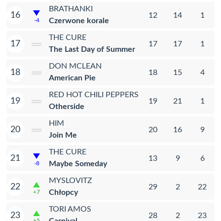
BRATHANKI
16
12
14
1
Czerwone korale
-4
THE CURE
17
17
17
1
The Last Day of Summer
DON MCLEAN
18
18
15
4
American Pie
RED HOT CHILI PEPPERS
19
19
21
1
Otherside
HIM
20
20
16
9
Join Me
THE CURE
21
13
9
6
Maybe Someday
-8
MYSLOVITZ
22
29
2
22
Chłopcy
+7
TORI AMOS
23
28
2
23
+5