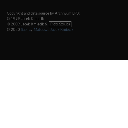
Copyright and data source by Archiwum LP3:
© 1999 Jacek Kmiecik
© 2009 Jacek Kmiecik &
Piotr Szruba
© 2020
Sabina
,
Mateusz
,
Jacek Kmiecik