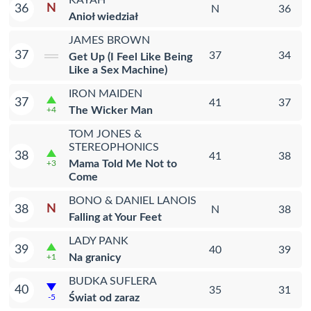
KAYAH
N
36
N
36
Anioł wiedział
JAMES BROWN
37
37
34
Get Up (I Feel Like Being
Like a Sex Machine)
IRON MAIDEN
37
41
37
The Wicker Man
+4
TOM JONES &
STEREOPHONICS
38
41
38
Mama Told Me Not to
+3
Come
BONO & DANIEL LANOIS
N
38
N
38
Falling at Your Feet
LADY PANK
39
40
39
Na granicy
+1
BUDKA SUFLERA
40
35
31
Świat od zaraz
-5