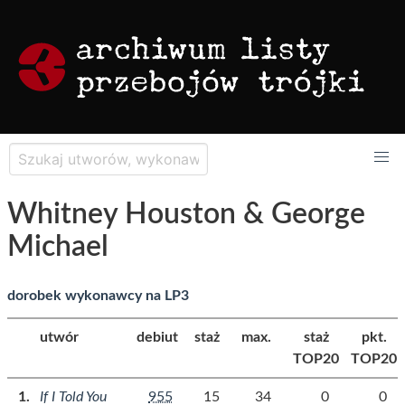
Whitney Houston & George
Michael
dorobek wykonawcy na LP3
utwór
debiut
staż
max.
staż
pkt.
TOP20
TOP20
If I Told You
955
15
34
0
0