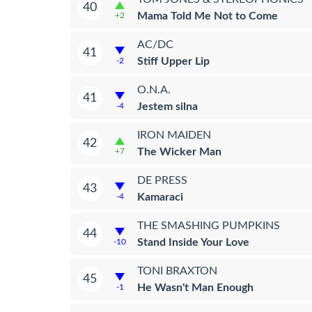
40
Mama Told Me Not to Come
+2
AC/DC
41
Stiff Upper Lip
-2
O.N.A.
41
Jestem silna
-4
IRON MAIDEN
42
The Wicker Man
+7
DE PRESS
43
Kamaraci
-4
THE SMASHING PUMPKINS
44
Stand Inside Your Love
-10
TONI BRAXTON
45
He Wasn't Man Enough
-1