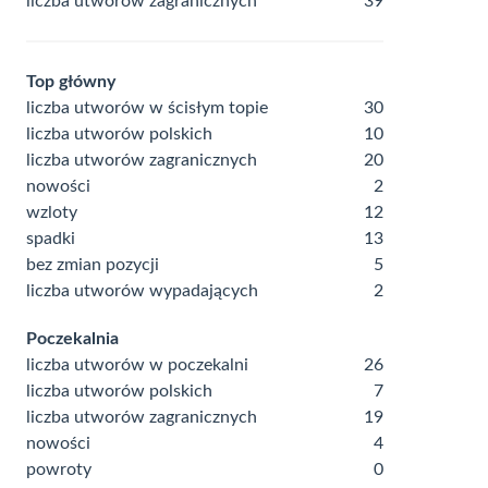
liczba utworów zagranicznych
39
Top główny
liczba utworów w ścisłym topie
30
liczba utworów polskich
10
liczba utworów zagranicznych
20
nowości
2
wzloty
12
spadki
13
bez zmian pozycji
5
liczba utworów wypadających
2
Poczekalnia
liczba utworów w poczekalni
26
liczba utworów polskich
7
liczba utworów zagranicznych
19
nowości
4
powroty
0