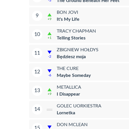
The Ground Beneath Her Feet
-3
BON JOVI
9
It's My Life
+9
TRACY CHAPMAN
10
Telling Stories
+1
ZBIGNIEW HOŁDYS
11
Będziesz moja
-2
THE CURE
12
Maybe Someday
-6
METALLICA
13
I Disappear
+9
GOLEC UORKIESTRA
14
Lornetka
DON MCLEAN
15