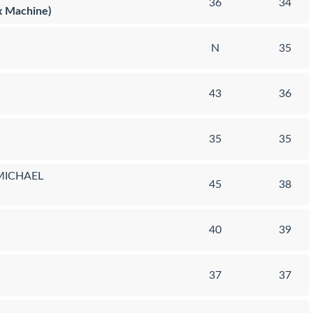
36
34
ex Machine)
N
35
43
36
35
35
MICHAEL
45
38
40
39
37
37