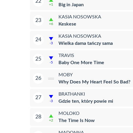
22
Big in Japan
+1
KASIA NOSOWSKA
23
Keskese
+6
KASIA NOSOWSKA
24
Wielka dama tańczy sama
-3
TRAVIS
25
Baby One More Time
-5
MOBY
26
Why Does My Heart Feel So Bad?
BRATHANKI
27
Gdzie ten, który powie mi
-3
MOLOKO
28
The Time Is Now
+2
MADONNA