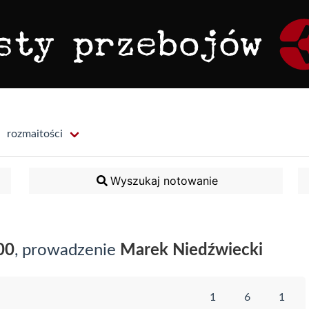
rozmaitości
Wyszukaj notowanie
00
, prowadzenie
Marek Niedźwiecki
1
6
1