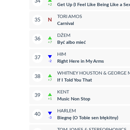
34
Get Up (I Feel Like Being Like a S
+2
TORI AMOS
N
35
Carnival
DŻEM
36
Być albo mieć
+7
HIM
37
Right Here in My Arms
-2
WHITNEY HOUSTON & GEORGE 
38
If I Told You That
+7
KENT
39
Music Non Stop
+1
HARLEM
40
Biegnę (O Tobie sen błękitny)
-3
TOM JONES & STEREOPHONICS