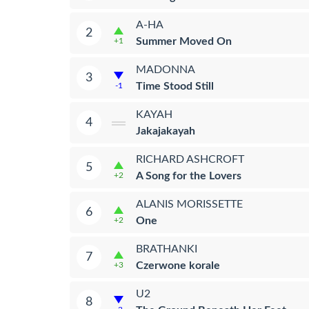
A-HA
2
Summer Moved On
+1
MADONNA
3
Time Stood Still
-1
KAYAH
4
Jakajakayah
RICHARD ASHCROFT
5
A Song for the Lovers
+2
ALANIS MORISSETTE
6
One
+2
BRATHANKI
7
Czerwone korale
+3
U2
8