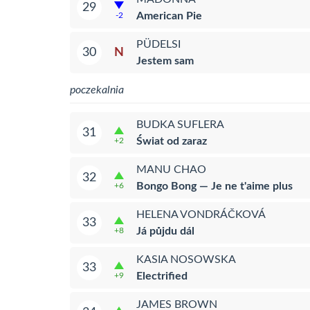
29
American Pie
-2
PÜDELSI
N
30
Jestem sam
poczekalnia
BUDKA SUFLERA
31
Świat od zaraz
+2
MANU CHAO
32
Bongo Bong — Je ne t'aime plus
+6
HELENA VONDRÁČKOVÁ
33
Já půjdu dál
+8
KASIA NOSOWSKA
33
Electrified
+9
JAMES BROWN