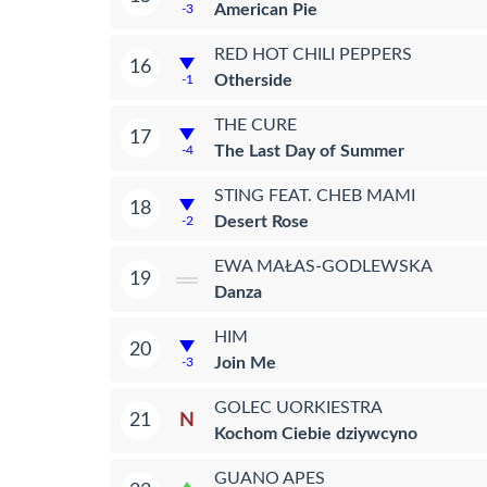
American Pie
-3
RED HOT CHILI PEPPERS
16
Otherside
-1
THE CURE
17
The Last Day of Summer
-4
STING FEAT. CHEB MAMI
18
Desert Rose
-2
EWA MAŁAS-GODLEWSKA
19
Danza
HIM
20
Join Me
-3
GOLEC UORKIESTRA
N
21
Kochom Ciebie dziywcyno
GUANO APES