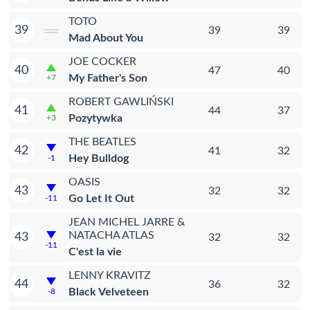
TOTO
39
39
39
Mad About You
JOE COCKER
40
47
40
My Father's Son
+7
ROBERT GAWLIŃSKI
41
44
37
Pozytywka
+3
THE BEATLES
42
41
32
Hey Bulldog
-1
OASIS
43
32
32
Go Let It Out
-11
JEAN MICHEL JARRE &
NATACHA ATLAS
43
32
32
-11
C'est la vie
LENNY KRAVITZ
44
36
32
Black Velveteen
-8