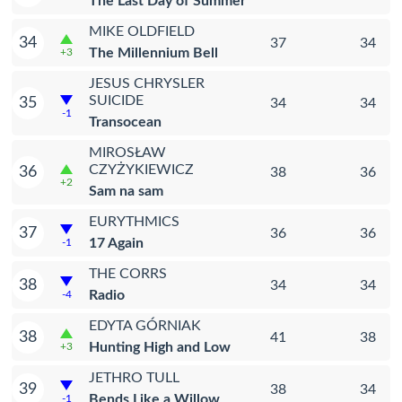
The Last Day of Summer
MIKE OLDFIELD
34
37
34
The Millennium Bell
+3
JESUS CHRYSLER
SUICIDE
35
34
34
-1
Transocean
MIROSŁAW
CZYŻYKIEWICZ
36
38
36
+2
Sam na sam
EURYTHMICS
37
36
36
17 Again
-1
THE CORRS
38
34
34
Radio
-4
EDYTA GÓRNIAK
38
41
38
Hunting High and Low
+3
JETHRO TULL
39
38
34
Bends Like a Willow
-1