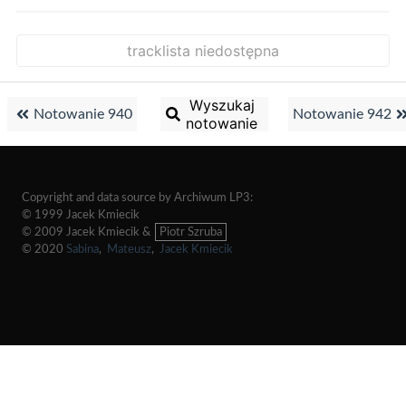
tracklista niedostępna
Wyszukaj
Notowanie 940
Notowanie 942
notowanie
Copyright and data source by Archiwum LP3:
© 1999 Jacek Kmiecik
© 2009 Jacek Kmiecik &
Piotr Szruba
© 2020
Sabina
,
Mateusz
,
Jacek Kmiecik