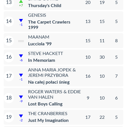
13
20
19
5
Thursday's Child
+7
GENESIS
14
13
15
5
The Carpet Crawlers
-1
1999
MAANAM
15
15
11
8
Lucciola '99
STEVE HACKETT
16
10
30
5
In Memoriam
-6
ANNA MARIA JOPEK &
JEREMI PRZYBORA
17
16
10
7
-1
Na całej połaci śnieg
ROGER WATERS & EDDIE
VAN HALEN
18
9
10
6
-9
Lost Boys Calling
THE CRANBERRIES
19
17
22
5
Just My Imagination
-2