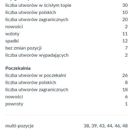
liczba utworów w ścisłym topie
30
liczba utworów polskich
10
liczba utworów zagranicznych
20
nowości
2
wzloty
11
spadki
12
bez zmian pozycji
7
liczba utworów wypadających
2
Poczekalnia
liczba utworów w poczekalni
26
liczba utworów polskich
8
liczba utworów zagranicznych
18
nowości
6
powroty
1
multi-pozycje
38, 39, 43, 44, 46, 48