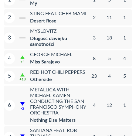
My
STING FEAT. CHEB MAMI
2
2
11
1
Desert Rose
MYSLOVITZ
3
3
18
1
Długość dźwięku
samotności
GEORGE MICHAEL
4
8
5
4
Miss Sarajevo
+4
RED HOT CHILI PEPPERS
5
23
4
5
Otherside
+18
METALLICA WITH
MICHAEL KAMEN
CONDUCTING THE SAN
6
4
12
1
FRANCISCO SYMPHONY
-2
ORCHESTRA
Nothing Else Matters
SANTANA FEAT. ROB