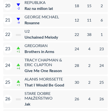
REPUBLIKA
20
18
15
2
Raz na milion lat
-2
GEORGE MICHAEL
21
12
11
6
Roxanne
-9
U2
22
22
38
1
Unchained Melody
GREGORIAN
23
24
4
23
Brothers in Arms
+1
TRACY CHAPMAN &
ERIC CLAPTON
24
28
2
24
+4
Give Me One Reason
ALANIS MORISSETTE
25
30
2
25
That I Would Be Good
+5
STARE DOBRE
MAŁŻEŃSTWO
26
26
4
26
Jak