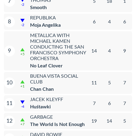
THOMAS
7
5
18
1
-2
Smooth
REPUBLIKA
8
6
4
6
Moja Angelika
-2
METALLICA WITH
MICHAEL KAMEN
CONDUCTING THE SAN
9
14
4
9
FRANCISCO SYMPHONY
+5
ORCHESTRA
No Leaf Clover
BUENA VISTA SOCIAL
CLUB
10
11
5
7
+1
Chan Chan
JACEK KLEYFF
11
7
6
7
Huśtawki
-4
GARBAGE
12
19
14
5
The World Is Not Enough
+7
DAVID BOWIE