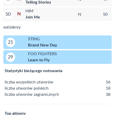
Telling Stories
HIM
N
50
N
50
Join Me
outsiderzy
STING
21
Brand New Day
FOO FIGHTERS
29
Learn to Fly
Statystyki bieżącego notowania
liczba wszystkich utworów
56
liczba utworów polskich
18
liczba utworów zagranicznych
38
Top główny