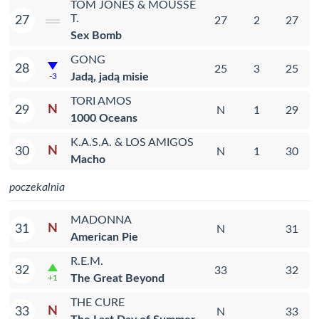
TOM JONES & MOUSSE
T.
27
27
2
27
Sex Bomb
GONG
28
25
3
25
Jadą, jadą misie
-3
TORI AMOS
N
29
N
1
29
1000 Oceans
K.A.S.A. & LOS AMIGOS
N
30
N
1
30
Macho
poczekalnia
MADONNA
N
31
N
31
American Pie
R.E.M.
32
33
32
The Great Beyond
+1
THE CURE
N
33
N
33