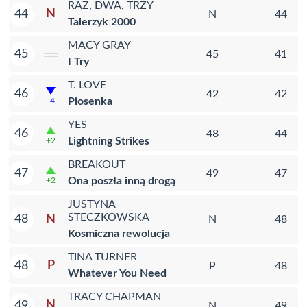
RAZ, DWA, TRZY
N
44
N
44
Talerzyk 2000
MACY GRAY
45
45
41
I Try
T. LOVE
46
42
42
Piosenka
-4
YES
46
48
44
Lightning Strikes
+2
BREAKOUT
47
49
47
Ona poszła inną drogą
+2
JUSTYNA
STECZKOWSKA
N
48
N
48
Kosmiczna rewolucja
TINA TURNER
P
48
P
48
Whatever You Need
TRACY CHAPMAN
N
49
N
49