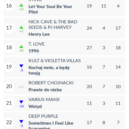
16
19
11
4
Let Your Soul Be Your
+3
Pilot
NICK CAVE & THE BAD
SEEDS & PJ HARVEY
17
24
4
17
+7
Henry Lee
T. LOVE
18
27
3
18
1996
+9
KULT & VIOLETTA VILLAS
19
16
7
14
Kochaj mnie, a będę
-3
twoją
ROBERT CHOJNACKI
20
20
7
10
Prawie do nieba
VARIUS MANX
21
11
3
11
Wstyd
-10
DEEP PURPLE
22
17
8
7
Sometimes I Feel Like
-5
Screaming