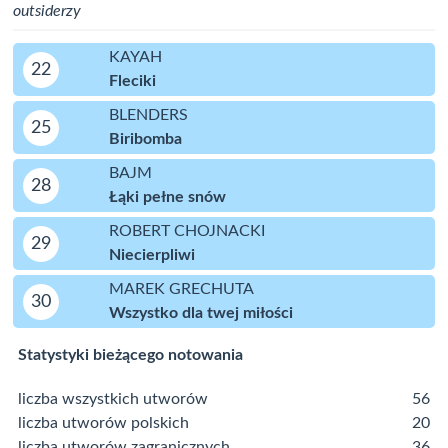
outsiderzy
KAYAH
22
Fleciki
BLENDERS
25
Biribomba
BAJM
28
Łąki pełne snów
ROBERT CHOJNACKI
29
Niecierpliwi
MAREK GRECHUTA
30
Wszystko dla twej miłości
Statystyki bieżącego notowania
liczba wszystkich utworów
56
liczba utworów polskich
20
liczba utworów zagranicznych
36