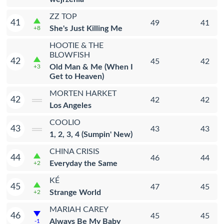
ZZ TOP
41
49
41
She's Just Killing Me
+8
HOOTIE & THE
BLOWFISH
42
45
42
Old Man & Me (When I
+3
Get to Heaven)
MORTEN HARKET
42
42
42
Los Angeles
COOLIO
43
43
43
1, 2, 3, 4 (Sumpin' New)
CHINA CRISIS
44
46
44
Everyday the Same
+2
KÉ
45
47
45
Strange World
+2
MARIAH CAREY
46
45
45
Always Be My Baby
-1