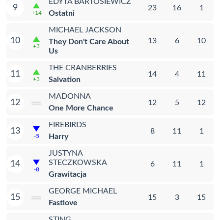
EDYTA BARTOSIEWICZ
9
23
16
1
Ostatni
+14
MICHAEL JACKSON
10
13
6
10
They Don't Care About
+3
Us
THE CRANBERRIES
11
14
4
11
Salvation
+3
MADONNA
12
12
5
12
One More Chance
FIREBIRDS
13
8
11
1
Harry
-5
JUSTYNA
STECZKOWSKA
14
6
11
1
-8
Grawitacja
GEORGE MICHAEL
15
15
3
15
Fastlove
STING