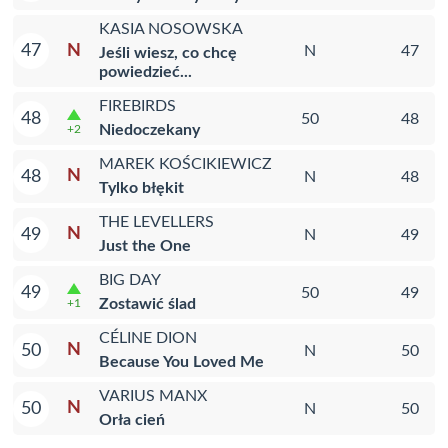
KASIA NOSOWSKA
N
47
N
47
Jeśli wiesz, co chcę
powiedzieć...
FIREBIRDS
48
50
48
Niedoczekany
+2
MAREK KOŚCIKIEWICZ
N
48
N
48
Tylko błękit
THE LEVELLERS
N
49
N
49
Just the One
BIG DAY
49
50
49
Zostawić ślad
+1
CÉLINE DION
N
50
N
50
Because You Loved Me
VARIUS MANX
N
50
N
50
Orła cień