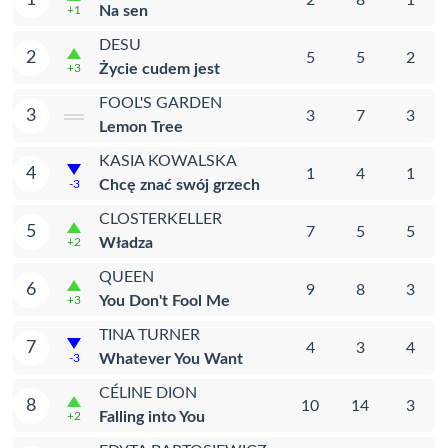
Na sen
+1
DESU
2
5
5
2
Życie cudem jest
+3
FOOL'S GARDEN
3
3
7
3
Lemon Tree
KASIA KOWALSKA
4
1
4
1
Chcę znać swój grzech
-3
CLOSTERKELLER
5
7
5
5
Władza
+2
QUEEN
6
9
8
3
You Don't Fool Me
+3
TINA TURNER
7
4
3
4
Whatever You Want
-3
CÉLINE DION
8
10
14
3
Falling into You
+2