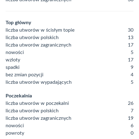
Top główny
liczba utworów w ścisłym topie
30
liczba utworów polskich
13
liczba utworów zagranicznych
17
nowości
5
wzloty
17
spadki
9
bez zmian pozycji
4
liczba utworów wypadających
5
Poczekalnia
liczba utworów w poczekalni
26
liczba utworów polskich
7
liczba utworów zagranicznych
19
nowości
6
powroty
0