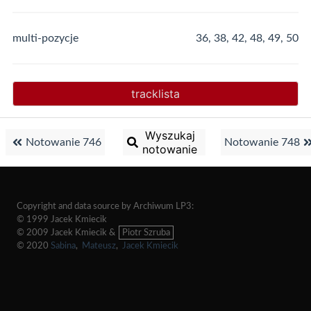
multi-pozycje
36, 38, 42, 48, 49, 50
tracklista
Wyszukaj
Notowanie 746
Notowanie 748
notowanie
Copyright and data source by Archiwum LP3:
© 1999 Jacek Kmiecik
© 2009 Jacek Kmiecik &
Piotr Szruba
© 2020
Sabina
,
Mateusz
,
Jacek Kmiecik