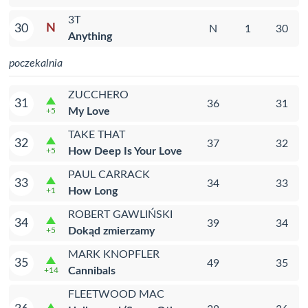
3T
N
30
N
1
30
Anything
poczekalnia
ZUCCHERO
31
36
31
My Love
+5
TAKE THAT
32
37
32
How Deep Is Your Love
+5
PAUL CARRACK
33
34
33
How Long
+1
ROBERT GAWLIŃSKI
34
39
34
Dokąd zmierzamy
+5
MARK KNOPFLER
35
49
35
Cannibals
+14
FLEETWOOD MAC