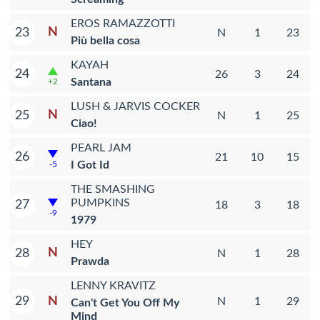
EROS RAMAZZOTTI
N
23
N
1
23
Più bella cosa
KAYAH
24
26
3
24
Santana
+2
LUSH & JARVIS COCKER
N
25
N
1
25
Ciao!
PEARL JAM
26
21
10
15
I Got Id
-5
THE SMASHING
PUMPKINS
27
18
3
18
-9
1979
HEY
N
28
N
1
28
Prawda
LENNY KRAVITZ
N
29
N
1
29
Can't Get You Off My
Mind