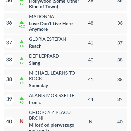
36
38
36
Hollywood (Some Other
+2
Kind of Town)
MADONNA
36
48
36
Love Don't Live Here
+12
Anymore
GLORIA ESTEFAN
37
41
37
Reach
+4
DEF LEPPARD
38
40
38
Slang
+2
MICHAEL LEARNS TO
ROCK
38
41
38
+3
Someday
ALANIS MORISSETTE
39
44
39
Ironic
+5
CHŁOPCY Z PLACU
BRONI
N
40
N
40
Miłość od pierwszego
wejrzenia