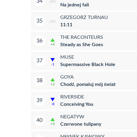
34
Na jednej fali
GRZEGORZ TURNAU
35
11:11
THE RACONTEURS
36
Steady as She Goes
+4
MUSE
37
Supermassive Black Hole
-1
GOYA
38
Chodź, pomaluj mój świat
+2
RIVERSIDE
39
Conceiving You
-8
NEGATYW
40
Czerwone tulipany
+5
MŁYNEK KAWOWY