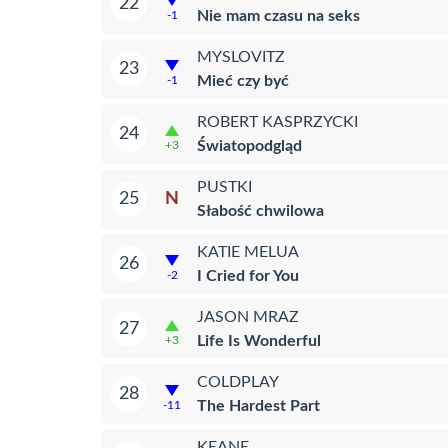
22
Nie mam czasu na seks
-1
MYSLOVITZ
23
Mieć czy być
-1
ROBERT KASPRZYCKI
24
Światopodgląd
+3
PUSTKI
N
25
Słabość chwilowa
KATIE MELUA
26
I Cried for You
-2
JASON MRAZ
27
Life Is Wonderful
+3
COLDPLAY
28
The Hardest Part
-11
KEANE