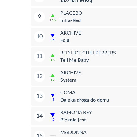
Jazz nad Wisłą
PLACEBO
9
Infra-Red
+16
ARCHIVE
10
Fold
-5
RED HOT CHILI PEPPERS
11
Tell Me Baby
+8
ARCHIVE
12
System
+2
COMA
13
Daleka droga do domu
-1
RAMONA REY
14
Pięknie jest
-5
MADONNA
15