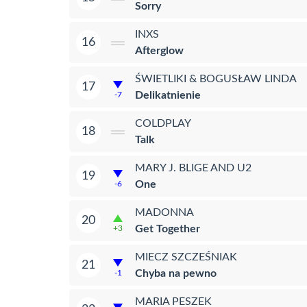
Sorry
INXS
16
Afterglow
ŚWIETLIKI & BOGUSŁAW LINDA
17
Delikatnienie
-7
COLDPLAY
18
Talk
MARY J. BLIGE AND U2
19
One
-6
MADONNA
20
Get Together
+3
MIECZ SZCZEŚNIAK
21
Chyba na pewno
-1
MARIA PESZEK