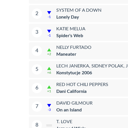
SYSTEM OF A DOWN
2
Lonely Day
-1
KATIE MELUA
3
Spider's Web
-1
NELLY FURTADO
4
Maneater
+2
LECH JANERKA, SIDNEY POLAK, 
5
Konstytucje 2006
+6
RED HOT CHILI PEPPERS
6
Dani California
+1
DAVID GILMOUR
7
On an Island
-3
T. LOVE
8