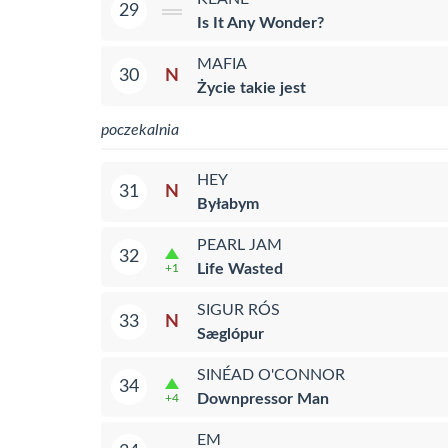
29
Is It Any Wonder?
MAFIA
N
30
Życie takie jest
poczekalnia
HEY
N
31
Byłabym
PEARL JAM
32
Life Wasted
+1
SIGUR RÓS
N
33
Sæglópur
SINÉAD O'CONNOR
34
Downpressor Man
+4
EM