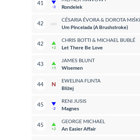
41
Rondelek
-3
CÉSARIA ÉVORA & DOROTA MIŚK
42
Um Pincelada (A Brushstroke)
CHRIS BOTTI & MICHAEL BUBLÉ
42
Let There Be Love
+2
JAMES BLUNT
43
Wisemen
+5
EWELINA FLINTA
N
44
Bliżej
RENI JUSIS
45
Magnes
-2
GEORGE MICHAEL
45
An Easier Affair
+2