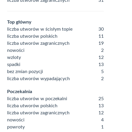
liczba utworów zagranicznych
31
Top główny
liczba utworów w ścisłym topie
30
liczba utworów polskich
11
liczba utworów zagranicznych
19
nowości
2
wzloty
12
spadki
13
bez zmian pozycji
5
liczba utworów wypadających
2
Poczekalnia
liczba utworów w poczekalni
25
liczba utworów polskich
13
liczba utworów zagranicznych
12
nowości
4
powroty
1