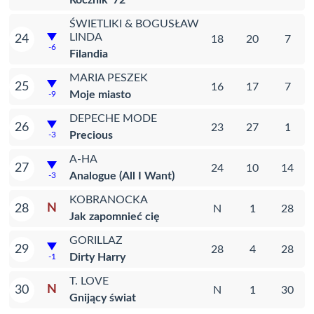
Rocznik '72
ŚWIETLIKI & BOGUSŁAW
LINDA
24
18
20
7
-6
Filandia
MARIA PESZEK
25
16
17
7
Moje miasto
-9
DEPECHE MODE
26
23
27
1
Precious
-3
A-HA
27
24
10
14
Analogue (All I Want)
-3
KOBRANOCKA
N
28
N
1
28
Jak zapomnieć cię
GORILLAZ
29
28
4
28
Dirty Harry
-1
T. LOVE
N
30
N
1
30
Gnijący świat