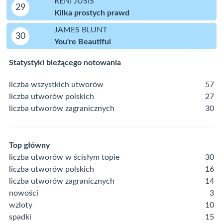
RENI JUSIS
29
Kilka prostych prawd
JAMES BLUNT
30
You're Beautiful
Statystyki bieżącego notowania
liczba wszystkich utworów
57
liczba utworów polskich
27
liczba utworów zagranicznych
30
Top główny
liczba utworów w ścisłym topie
30
liczba utworów polskich
16
liczba utworów zagranicznych
14
nowości
3
wzloty
10
spadki
15