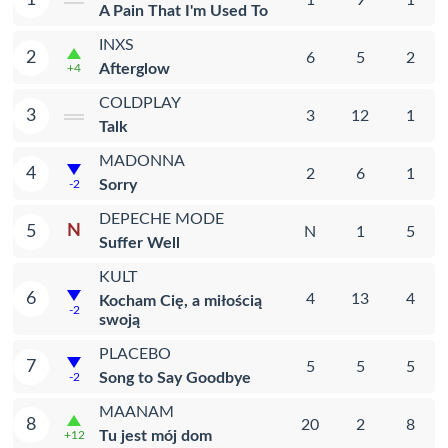
A Pain That I'm Used To
INXS
2
6
5
2
Afterglow
+4
COLDPLAY
3
3
12
1
Talk
MADONNA
4
2
6
1
Sorry
-2
DEPECHE MODE
N
5
N
1
5
Suffer Well
KULT
6
4
13
4
Kocham Cię, a miłością
-2
swoją
PLACEBO
7
5
5
5
Song to Say Goodbye
-2
MAANAM
8
20
2
8
Tu jest mój dom
+12