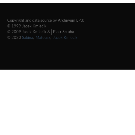
Copyright and data source by Archiwum LP3:
© 1999 Jacek Kmiecik
© 2009 Jacek Kmiecik &
Piotr Szruba
© 2020
Sabina
,
Mateusz
,
Jacek Kmiecik