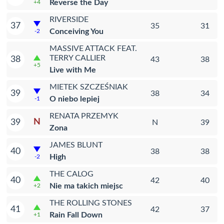
Reverse the Day
+4
RIVERSIDE
37
35
31
Conceiving You
-2
MASSIVE ATTACK FEAT.
TERRY CALLIER
38
43
38
+5
Live with Me
MIETEK SZCZEŚNIAK
39
38
34
O niebo lepiej
-1
RENATA PRZEMYK
N
39
N
39
Zona
JAMES BLUNT
40
38
38
High
-2
THE CALOG
40
42
40
Nie ma takich miejsc
+2
THE ROLLING STONES
41
42
37
Rain Fall Down
+1