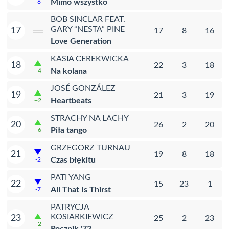
Mimo wszystko
-6
BOB SINCLAR FEAT.
GARY “NESTA” PINE
17
17
8
16
Love Generation
KASIA CEREKWICKA
18
22
3
18
Na kolana
+4
JOSÉ GONZÁLEZ
19
21
3
19
Heartbeats
+2
STRACHY NA LACHY
20
26
2
20
Piła tango
+6
GRZEGORZ TURNAU
21
19
8
18
Czas błękitu
-2
PATI YANG
22
15
23
1
All That Is Thirst
-7
PATRYCJA
KOSIARKIEWICZ
23
25
2
23
+2