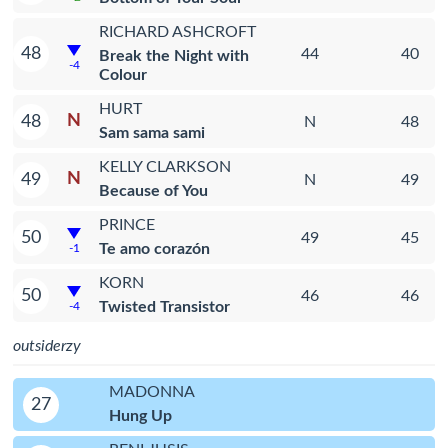
RICHARD ASHCROFT
48
44
40
Break the Night with
-4
Colour
HURT
N
48
N
48
Sam sama sami
KELLY CLARKSON
N
49
N
49
Because of You
PRINCE
50
49
45
Te amo corazón
-1
KORN
50
46
46
Twisted Transistor
-4
outsiderzy
MADONNA
27
Hung Up