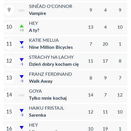
SINÉAD O'CONNOR
9
9
4
9
Vampire
HEY
10
13
4
10
A ty?
+3
KATIE MELUA
11
7
20
1
Nine Million Bicycles
-4
STRACHY NA LACHY
12
11
17
8
Dzień dobry kocham cię
-1
FRANZ FERDINAND
13
8
9
7
Walk Away
-5
GOYA
14
14
7
12
Tylko mnie kochaj
HAIKU FRISTAJL
15
12
11
10
Sarenka
-3
HEY
16
10
19
1