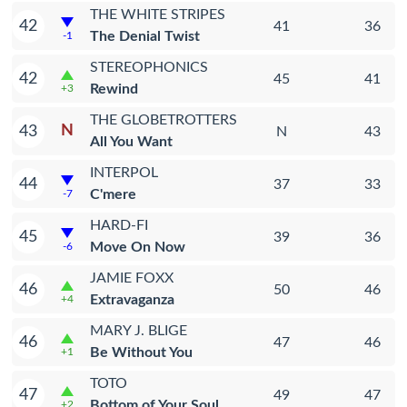
THE WHITE STRIPES
42
41
36
The Denial Twist
-1
STEREOPHONICS
42
45
41
Rewind
+3
THE GLOBETROTTERS
N
43
N
43
All You Want
INTERPOL
44
37
33
C'mere
-7
HARD-FI
45
39
36
Move On Now
-6
JAMIE FOXX
46
50
46
Extravaganza
+4
MARY J. BLIGE
46
47
46
Be Without You
+1
TOTO
47
49
47
Bottom of Your Soul
+2