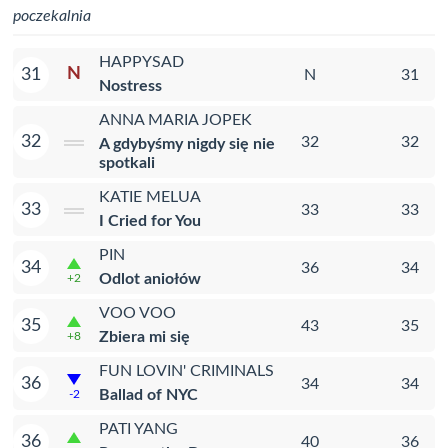
poczekalnia
HAPPYSAD
N
31
N
31
Nostress
ANNA MARIA JOPEK
32
32
32
A gdybyśmy nigdy się nie
spotkali
KATIE MELUA
33
33
33
I Cried for You
PIN
34
36
34
Odlot aniołów
+2
VOO VOO
35
43
35
Zbiera mi się
+8
FUN LOVIN' CRIMINALS
36
34
34
Ballad of NYC
-2
PATI YANG
36
40
36