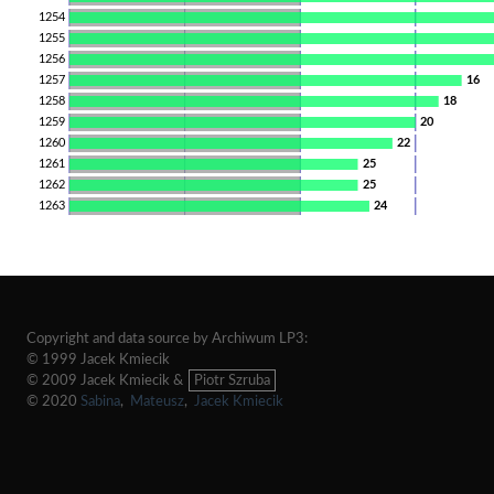
1254
1255
1256
1257
16
1258
18
1259
20
1260
22
1261
25
1262
25
1263
24
Copyright and data source by Archiwum LP3:
© 1999 Jacek Kmiecik
© 2009 Jacek Kmiecik &
Piotr Szruba
© 2020
Sabina
,
Mateusz
,
Jacek Kmiecik