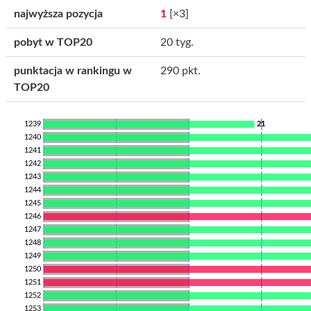
najwyższa pozycja
1
[×3]
pobyt w TOP20
20 tyg.
punktacja w rankingu w
290 pkt.
TOP20
1239
21
1240
1241
1242
1243
1244
1245
1246
1247
1248
1249
1250
1251
1252
1253