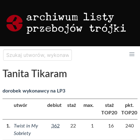
Tanita Tikaram
dorobek wykonawcy na LP3
utwór
debiut
staż
max.
staż
pkt.
TOP20
TOP20
Twist in My
362
22
1
16
240
Sobriety