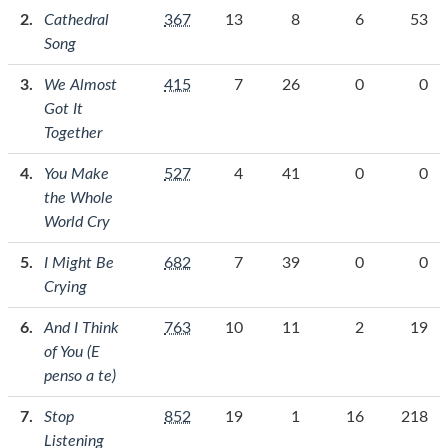
Cathedral
367
13
8
6
53
Song
We Almost
415
7
26
0
0
Got It
Together
You Make
527
4
41
0
0
the Whole
World Cry
I Might Be
682
7
39
0
0
Crying
And I Think
763
10
11
2
19
of You (E
penso a te)
Stop
852
19
1
16
218
Listening