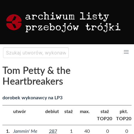
Tom Petty & the
Heartbreakers
dorobek wykonawcy na LP3
utwór
debiut
staż
max.
staż
pkt.
TOP20
TOP20
Jammin' Me
287
1
40
0
0