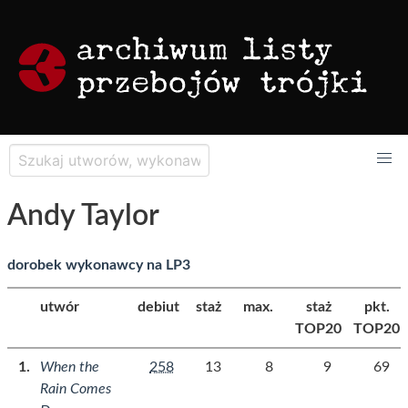
Andy Taylor
dorobek wykonawcy na LP3
utwór
debiut
staż
max.
staż
pkt.
TOP20
TOP20
When the
258
13
8
9
69
Rain Comes